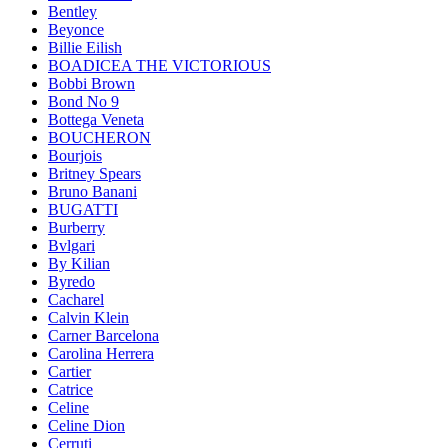
Bentley
Beyonce
Billie Eilish
BOADICEA THE VICTORIOUS
Bobbi Brown
Bond No 9
Bottega Veneta
BOUCHERON
Bourjois
Britney Spears
Bruno Banani
BUGATTI
Burberry
Bvlgari
By Kilian
Byredo
Cacharel
Calvin Klein
Carner Barcelona
Carolina Herrera
Cartier
Catrice
Celine
Celine Dion
Cerruti