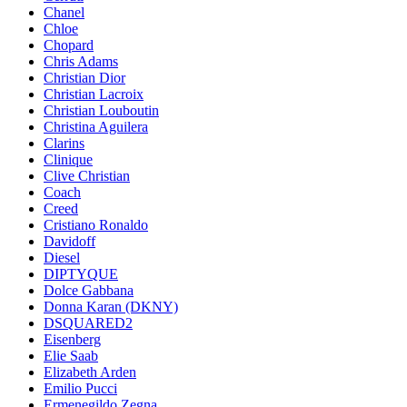
Chanel
Chloe
Chopard
Chris Adams
Christian Dior
Christian Lacroix
Christian Louboutin
Christina Aguilera
Clarins
Clinique
Clive Christian
Coach
Creed
Cristiano Ronaldo
Davidoff
Diesel
DIPTYQUE
Dolce Gabbana
Donna Karan (DKNY)
DSQUARED2
Eisenberg
Elie Saab
Elizabeth Arden
Emilio Pucci
Ermenegildo Zegna