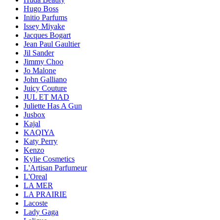
Hugo Boss
Initio Parfums
Issey Miyake
Jacques Bogart
Jean Paul Gaultier
Jil Sander
Jimmy Choo
Jo Malone
John Galliano
Juicy Couture
JUL ET MAD
Juliette Has A Gun
Jusbox
Kajal
KAQIYA
Katy Perry
Kenzo
Kylie Cosmetics
L'Artisan Parfumeur
L'Oreal
LA MER
LA PRAIRIE
Lacoste
Lady Gaga