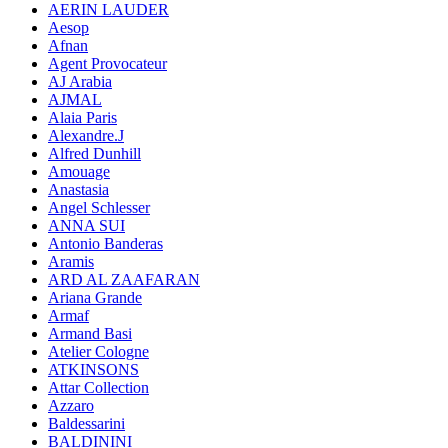
AERIN LAUDER
Aesop
Afnan
Agent Provocateur
AJ Arabia
AJMAL
Alaia Paris
Alexandre.J
Alfred Dunhill
Amouage
Anastasia
Angel Schlesser
ANNA SUI
Antonio Banderas
Aramis
ARD AL ZAAFARAN
Ariana Grande
Armaf
Armand Basi
Atelier Cologne
ATKINSONS
Attar Collection
Azzaro
Baldessarini
BALDININI