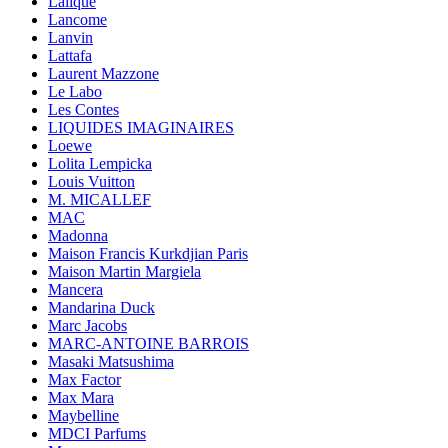
Lalique
Lancome
Lanvin
Lattafa
Laurent Mazzone
Le Labo
Les Contes
LIQUIDES IMAGINAIRES
Loewe
Lolita Lempicka
Louis Vuitton
M. MICALLEF
MAC
Madonna
Maison Francis Kurkdjian Paris
Maison Martin Margiela
Mancera
Mandarina Duck
Marc Jacobs
MARC-ANTOINE BARROIS
Masaki Matsushima
Max Factor
Max Mara
Maybelline
MDCI Parfums