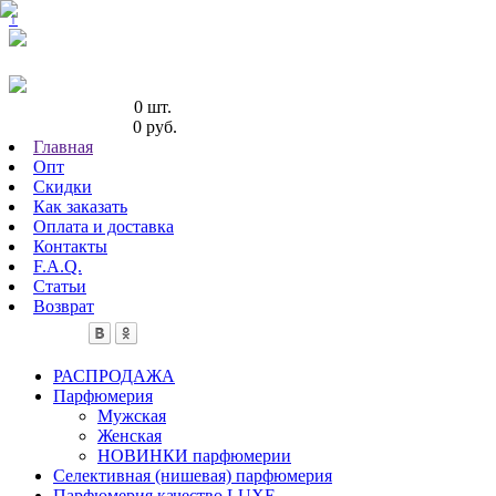
↑
Кол-во товаров:
0 шт.
Сумма товаров:
0 руб.
Главная
Опт
Скидки
Как заказать
Оплата и доставка
Контакты
F.A.Q.
Статьи
Возврат
РАСПРОДАЖА
Парфюмерия
Мужская
Женская
НОВИНКИ парфюмерии
Селективная (нишевая) парфюмерия
Парфюмерия качество LUXE