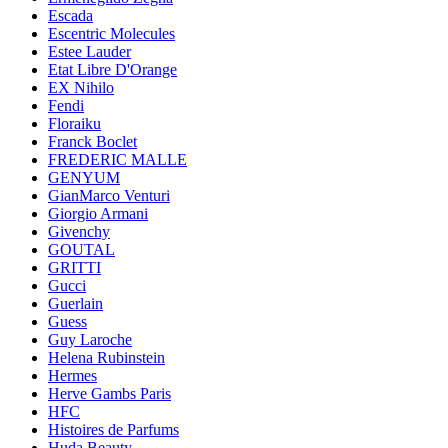
Escada
Escentric Molecules
Estee Lauder
Etat Libre D'Orange
EX Nihilo
Fendi
Floraiku
Franck Boclet
FREDERIC MALLE
GENYUM
GianMarco Venturi
Giorgio Armani
Givenchy
GOUTAL
GRITTI
Gucci
Guerlain
Guess
Guy Laroche
Helena Rubinstein
Hermes
Herve Gambs Paris
HFC
Histoires de Parfums
Huda Beauty