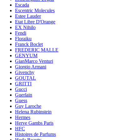
Escada
Escentric Molecules
Estee Lauder
Etat Libre D'Orange
EX Nihilo
Fendi
Floraiku
Franck Boclet
FREDERIC MALLE
GENYUM
GianMarco Venturi
Giorgio Armani
Givenchy
GOUTAL
GRITTI
Gucci
Guerlain
Guess
Guy Laroche
Helena Rubinstein
Hermes
Herve Gambs Paris
HFC
Histoires de Parfums
Huda Beauty