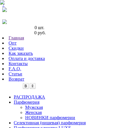
↑
Кол-во товаров:
0 шт.
Сумма товаров:
0 руб.
Главная
Опт
Скидки
Как заказать
Оплата и доставка
Контакты
F.A.Q.
Статьи
Возврат
РАСПРОДАЖА
Парфюмерия
Мужская
Женская
НОВИНКИ парфюмерии
Селективная (нишевая) парфюмерия
Парфюмерия качество LUXE