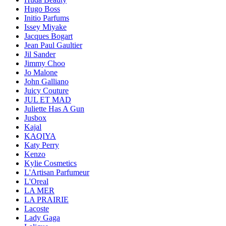
Hugo Boss
Initio Parfums
Issey Miyake
Jacques Bogart
Jean Paul Gaultier
Jil Sander
Jimmy Choo
Jo Malone
John Galliano
Juicy Couture
JUL ET MAD
Juliette Has A Gun
Jusbox
Kajal
KAQIYA
Katy Perry
Kenzo
Kylie Cosmetics
L'Artisan Parfumeur
L'Oreal
LA MER
LA PRAIRIE
Lacoste
Lady Gaga