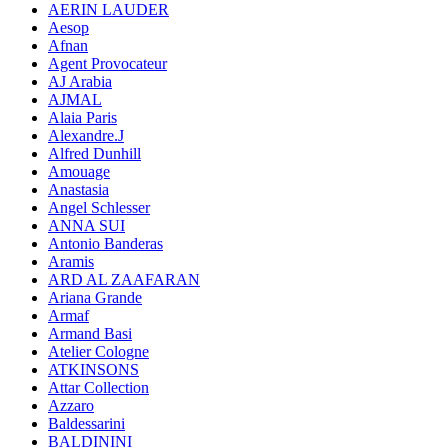
AERIN LAUDER
Aesop
Afnan
Agent Provocateur
AJ Arabia
AJMAL
Alaia Paris
Alexandre.J
Alfred Dunhill
Amouage
Anastasia
Angel Schlesser
ANNA SUI
Antonio Banderas
Aramis
ARD AL ZAAFARAN
Ariana Grande
Armaf
Armand Basi
Atelier Cologne
ATKINSONS
Attar Collection
Azzaro
Baldessarini
BALDININI