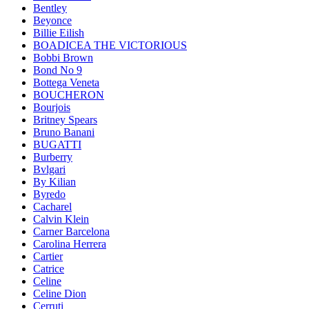
Bentley
Beyonce
Billie Eilish
BOADICEA THE VICTORIOUS
Bobbi Brown
Bond No 9
Bottega Veneta
BOUCHERON
Bourjois
Britney Spears
Bruno Banani
BUGATTI
Burberry
Bvlgari
By Kilian
Byredo
Cacharel
Calvin Klein
Carner Barcelona
Carolina Herrera
Cartier
Catrice
Celine
Celine Dion
Cerruti