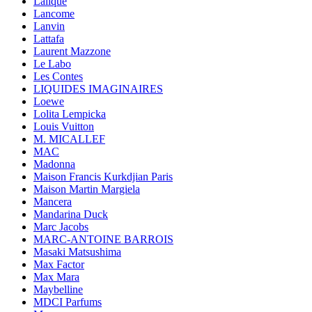
Lalique
Lancome
Lanvin
Lattafa
Laurent Mazzone
Le Labo
Les Contes
LIQUIDES IMAGINAIRES
Loewe
Lolita Lempicka
Louis Vuitton
M. MICALLEF
MAC
Madonna
Maison Francis Kurkdjian Paris
Maison Martin Margiela
Mancera
Mandarina Duck
Marc Jacobs
MARC-ANTOINE BARROIS
Masaki Matsushima
Max Factor
Max Mara
Maybelline
MDCI Parfums