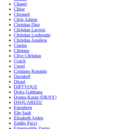
Chanel
Chloe
Chopard
Chris Adams
Christian Dior
Christian Lacroix
Christian Louboutin
Christina Aguilera
Clarins
Clinique
Clive Christian
Coach
Creed
Cristiano Ronaldo
Davidoff
Diesel
DIPTYQUE
Dolce Gabbana
Donna Karan (DKNY)
DSQUARED2
Eisenberg
Elie Saab
Elizabeth Arden
Emilio Pucci
Ermenegildo Zegna