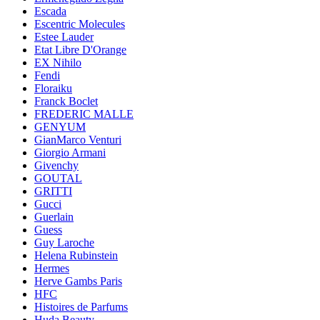
Escada
Escentric Molecules
Estee Lauder
Etat Libre D'Orange
EX Nihilo
Fendi
Floraiku
Franck Boclet
FREDERIC MALLE
GENYUM
GianMarco Venturi
Giorgio Armani
Givenchy
GOUTAL
GRITTI
Gucci
Guerlain
Guess
Guy Laroche
Helena Rubinstein
Hermes
Herve Gambs Paris
HFC
Histoires de Parfums
Huda Beauty