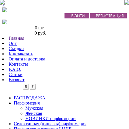
↑
Кол-во товаров:
0 шт.
Сумма товаров:
0 руб.
Главная
Опт
Скидки
Как заказать
Оплата и доставка
Контакты
F.A.Q.
Статьи
Возврат
РАСПРОДАЖА
Парфюмерия
Мужская
Женская
НОВИНКИ парфюмерии
Селективная (нишевая) парфюмерия
Парфюмерия качество LUXE