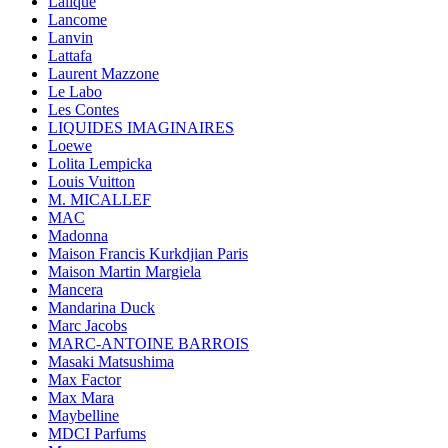
Lalique
Lancome
Lanvin
Lattafa
Laurent Mazzone
Le Labo
Les Contes
LIQUIDES IMAGINAIRES
Loewe
Lolita Lempicka
Louis Vuitton
M. MICALLEF
MAC
Madonna
Maison Francis Kurkdjian Paris
Maison Martin Margiela
Mancera
Mandarina Duck
Marc Jacobs
MARC-ANTOINE BARROIS
Masaki Matsushima
Max Factor
Max Mara
Maybelline
MDCI Parfums