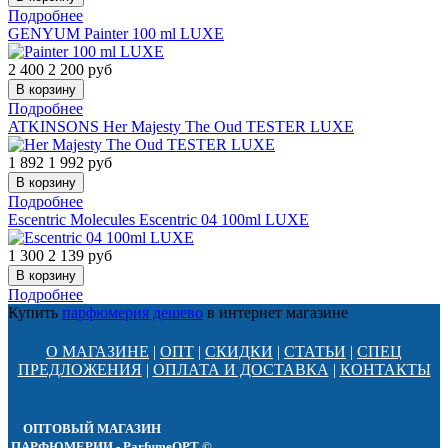
Подробнее
GENYUM
Painter 100 ml LUXE
2 400
2 200
руб
Подробнее
ATKINSONS
Her Majesty The Oud TESTER LUXE
1 892
1 992
руб
Подробнее
Escentric Molecules
Escentric 04 100ml LUXE
1 300
2 139
руб
Подробнее
Купить
парфюмерия дешево
в интернет магазине
О МАГАЗИНЕ
|
ОПТ
|
СКИДКИ
|
СТАТЬИ
|
СПЕЦ
ПРЕДЛОЖЕНИЯ
|
ОПЛАТА И ДОСТАВКА
|
КОНТАКТЫ
ОПТОВЫЙ МАГАЗИН
ПАРФЮМЕРИИ - ParfumeOPT ©