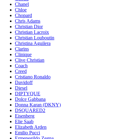
Chanel
Chloe
Chopard
Chris Adams
Christian Dior
Christian Lacroix
Christian Louboutin
Christina Aguilera
Clarins
Clinique
Clive Christian
Coach
Creed
Cristiano Ronaldo
Davidoff
Diesel
DIPTYQUE
Dolce Gabbana
Donna Karan (DKNY)
DSQUARED2
Eisenberg
Elie Saab
Elizabeth Arden
Emilio Pucci
Ermenegildo Zegna