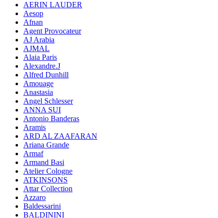
AERIN LAUDER
Aesop
Afnan
Agent Provocateur
AJ Arabia
AJMAL
Alaia Paris
Alexandre.J
Alfred Dunhill
Amouage
Anastasia
Angel Schlesser
ANNA SUI
Antonio Banderas
Aramis
ARD AL ZAAFARAN
Ariana Grande
Armaf
Armand Basi
Atelier Cologne
ATKINSONS
Attar Collection
Azzaro
Baldessarini
BALDININI