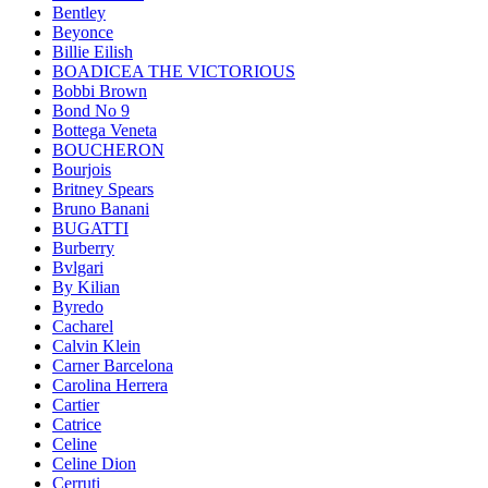
Bentley
Beyonce
Billie Eilish
BOADICEA THE VICTORIOUS
Bobbi Brown
Bond No 9
Bottega Veneta
BOUCHERON
Bourjois
Britney Spears
Bruno Banani
BUGATTI
Burberry
Bvlgari
By Kilian
Byredo
Cacharel
Calvin Klein
Carner Barcelona
Carolina Herrera
Cartier
Catrice
Celine
Celine Dion
Cerruti