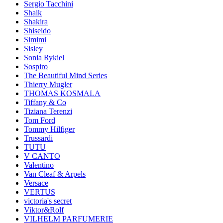
Sergio Tacchini
Shaik
Shakira
Shiseido
Simimi
Sisley
Sonia Rykiel
Sospiro
The Beautiful Mind Series
Thierry Mugler
THOMAS KOSMALA
Tiffany & Co
Tiziana Terenzi
Tom Ford
Tommy Hilfiger
Trussardi
TUTU
V CANTO
Valentino
Van Cleaf & Arpels
Versace
VERTUS
victoria's secret
Viktor&Rolf
VILHELM PARFUMERIE