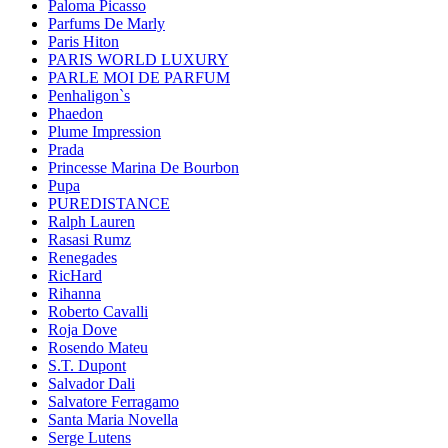
Paloma Picasso
Parfums De Marly
Paris Hiton
PARIS WORLD LUXURY
PARLE MOI DE PARFUM
Penhaligon`s
Phaedon
Plume Impression
Prada
Princesse Marina De Bourbon
Pupa
PUREDISTANCE
Ralph Lauren
Rasasi Rumz
Renegades
RicHard
Rihanna
Roberto Cavalli
Roja Dove
Rosendo Mateu
S.T. Dupont
Salvador Dali
Salvatore Ferragamo
Santa Maria Novella
Serge Lutens