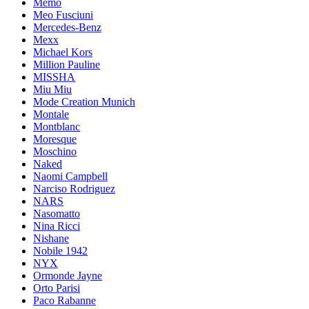
Memo
Meo Fusciuni
Mercedes-Benz
Mexx
Michael Kors
Million Pauline
MISSHA
Miu Miu
Mode Creation Munich
Montale
Montblanc
Moresque
Moschino
Naked
Naomi Campbell
Narciso Rodriguez
NARS
Nasomatto
Nina Ricci
Nishane
Nobile 1942
NYX
Ormonde Jayne
Orto Parisi
Paco Rabanne