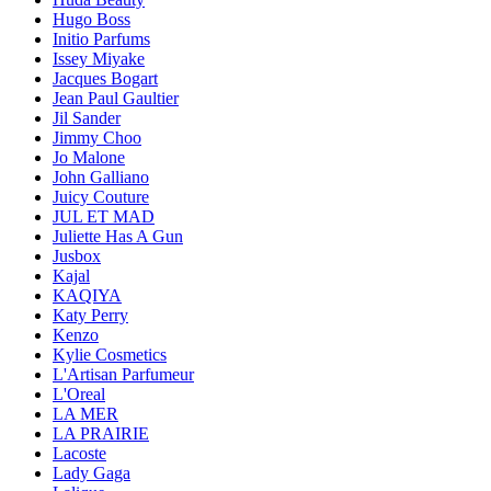
Hugo Boss
Initio Parfums
Issey Miyake
Jacques Bogart
Jean Paul Gaultier
Jil Sander
Jimmy Choo
Jo Malone
John Galliano
Juicy Couture
JUL ET MAD
Juliette Has A Gun
Jusbox
Kajal
KAQIYA
Katy Perry
Kenzo
Kylie Cosmetics
L'Artisan Parfumeur
L'Oreal
LA MER
LA PRAIRIE
Lacoste
Lady Gaga