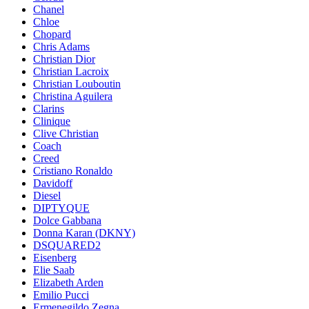
Chanel
Chloe
Chopard
Chris Adams
Christian Dior
Christian Lacroix
Christian Louboutin
Christina Aguilera
Clarins
Clinique
Clive Christian
Coach
Creed
Cristiano Ronaldo
Davidoff
Diesel
DIPTYQUE
Dolce Gabbana
Donna Karan (DKNY)
DSQUARED2
Eisenberg
Elie Saab
Elizabeth Arden
Emilio Pucci
Ermenegildo Zegna