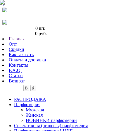
↑
Кол-во товаров:
0 шт.
Сумма товаров:
0 руб.
Главная
Опт
Скидки
Как заказать
Оплата и доставка
Контакты
F.A.Q.
Статьи
Возврат
РАСПРОДАЖА
Парфюмерия
Мужская
Женская
НОВИНКИ парфюмерии
Селективная (нишевая) парфюмерия
Парфюмерия качество LUXE