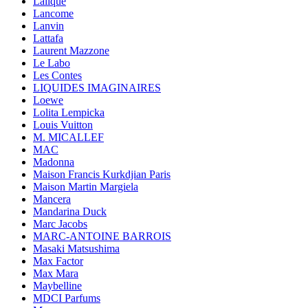
Lalique
Lancome
Lanvin
Lattafa
Laurent Mazzone
Le Labo
Les Contes
LIQUIDES IMAGINAIRES
Loewe
Lolita Lempicka
Louis Vuitton
M. MICALLEF
MAC
Madonna
Maison Francis Kurkdjian Paris
Maison Martin Margiela
Mancera
Mandarina Duck
Marc Jacobs
MARC-ANTOINE BARROIS
Masaki Matsushima
Max Factor
Max Mara
Maybelline
MDCI Parfums