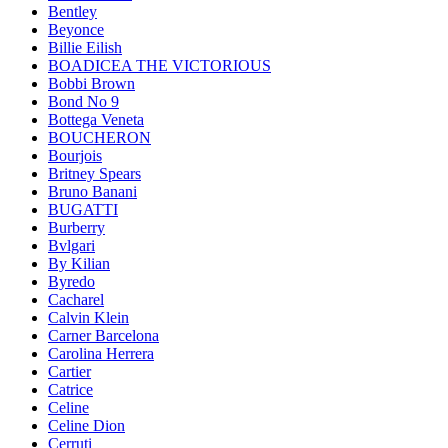
Bentley
Beyonce
Billie Eilish
BOADICEA THE VICTORIOUS
Bobbi Brown
Bond No 9
Bottega Veneta
BOUCHERON
Bourjois
Britney Spears
Bruno Banani
BUGATTI
Burberry
Bvlgari
By Kilian
Byredo
Cacharel
Calvin Klein
Carner Barcelona
Carolina Herrera
Cartier
Catrice
Celine
Celine Dion
Cerruti