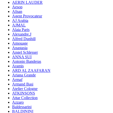
AERIN LAUDER
Aesop
Afnan
Agent Provocateur
AJ Arabia
AJMAL
Alaia Paris
Alexandre.J
Alfred Dunhill
Amouage
Anastasia
Angel Schlesser
ANNA SUI
Antonio Banderas
Aramis
ARD AL ZAAFARAN
Ariana Grande
Armaf
Armand Basi
Atelier Cologne
ATKINSONS
Attar Collection
Azzaro
Baldessarini
BALDININI