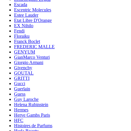
Escada
Escentric Molecules
Estee Lauder
Etat Libre D'Orange
EX Nihilo
Fendi
Floraiku
Franck Boclet
FREDERIC MALLE
GENYUM
GianMarco Venturi
Giorgio Armani
Givenchy
GOUTAL
GRITTI
Gucci
Guerlain
Guess
Guy Laroche
Helena Rubinstein
Hermes
Herve Gambs Paris
HFC
Histoires de Parfums
Huda Beauty