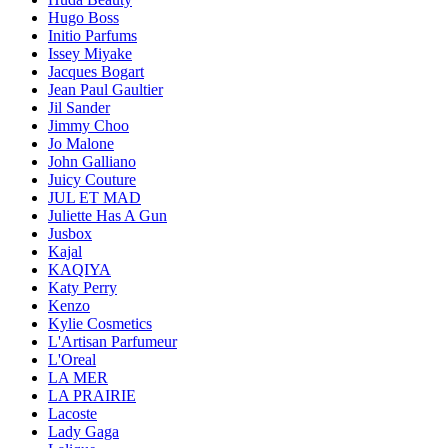
Hugo Boss
Initio Parfums
Issey Miyake
Jacques Bogart
Jean Paul Gaultier
Jil Sander
Jimmy Choo
Jo Malone
John Galliano
Juicy Couture
JUL ET MAD
Juliette Has A Gun
Jusbox
Kajal
KAQIYA
Katy Perry
Kenzo
Kylie Cosmetics
L'Artisan Parfumeur
L'Oreal
LA MER
LA PRAIRIE
Lacoste
Lady Gaga