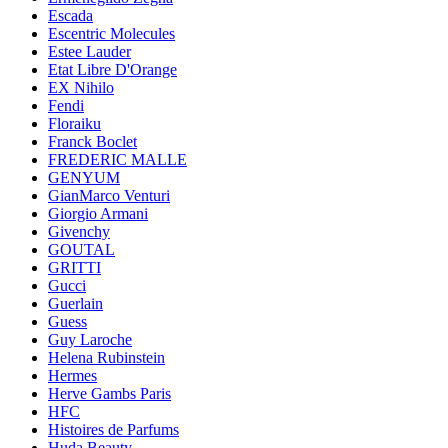
Escada
Escentric Molecules
Estee Lauder
Etat Libre D'Orange
EX Nihilo
Fendi
Floraiku
Franck Boclet
FREDERIC MALLE
GENYUM
GianMarco Venturi
Giorgio Armani
Givenchy
GOUTAL
GRITTI
Gucci
Guerlain
Guess
Guy Laroche
Helena Rubinstein
Hermes
Herve Gambs Paris
HFC
Histoires de Parfums
Huda Beauty