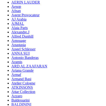
AERIN LAUDER
Aesop
Afnan
Agent Provocateur
AJ Arabia
AJMAL
Alaia Paris
Alexandre.J
Alfred Dunhill
Amouage
Anastasia
Angel Schlesser
ANNA SUI
Antonio Banderas
Aramis
ARD AL ZAAFARAN
Ariana Grande
Armaf
Armand Basi
Atelier Cologne
ATKINSONS
Attar Collection
Azzaro
Baldessarini
BALDININI