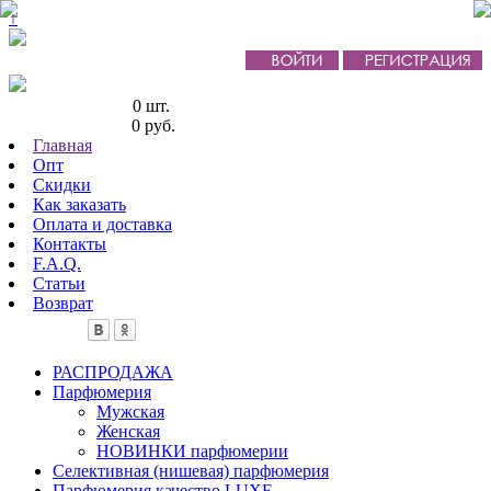
↑
Кол-во товаров:
0 шт.
Сумма товаров:
0 руб.
Главная
Опт
Скидки
Как заказать
Оплата и доставка
Контакты
F.A.Q.
Статьи
Возврат
РАСПРОДАЖА
Парфюмерия
Мужская
Женская
НОВИНКИ парфюмерии
Селективная (нишевая) парфюмерия
Парфюмерия качество LUXE