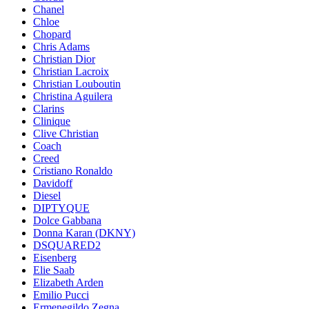
Chanel
Chloe
Chopard
Chris Adams
Christian Dior
Christian Lacroix
Christian Louboutin
Christina Aguilera
Clarins
Clinique
Clive Christian
Coach
Creed
Cristiano Ronaldo
Davidoff
Diesel
DIPTYQUE
Dolce Gabbana
Donna Karan (DKNY)
DSQUARED2
Eisenberg
Elie Saab
Elizabeth Arden
Emilio Pucci
Ermenegildo Zegna