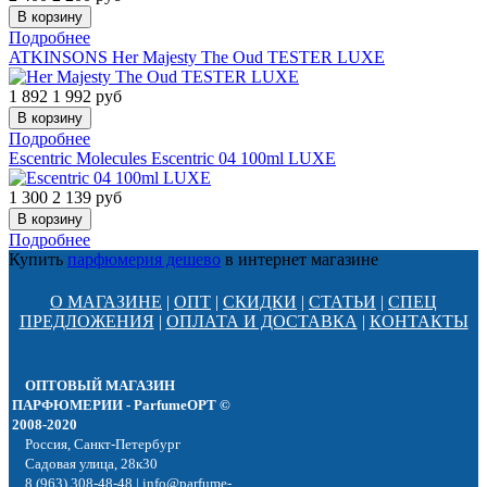
Подробнее
ATKINSONS
Her Majesty The Oud TESTER LUXE
1 892
1 992
руб
Подробнее
Escentric Molecules
Escentric 04 100ml LUXE
1 300
2 139
руб
Подробнее
Купить
парфюмерия дешево
в интернет магазине
О МАГАЗИНЕ
|
ОПТ
|
СКИДКИ
|
СТАТЬИ
|
СПЕЦ
ПРЕДЛОЖЕНИЯ
|
ОПЛАТА И ДОСТАВКА
|
КОНТАКТЫ
ОПТОВЫЙ МАГАЗИН
ПАРФЮМЕРИИ - ParfumeOPT ©
2008-2020
Россия, Санкт-Петербург
Садовая улица, 28к30
8 (963) 308-48-48 | info@parfume-