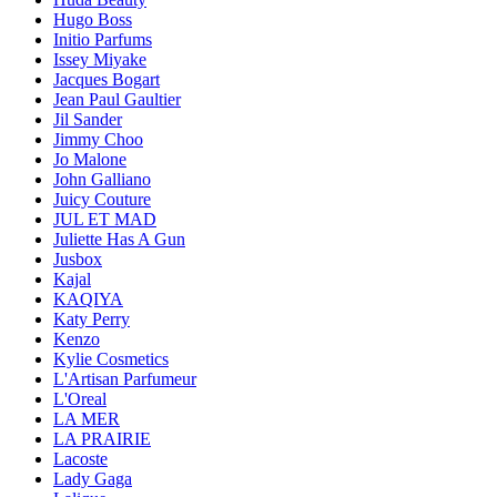
Hugo Boss
Initio Parfums
Issey Miyake
Jacques Bogart
Jean Paul Gaultier
Jil Sander
Jimmy Choo
Jo Malone
John Galliano
Juicy Couture
JUL ET MAD
Juliette Has A Gun
Jusbox
Kajal
KAQIYA
Katy Perry
Kenzo
Kylie Cosmetics
L'Artisan Parfumeur
L'Oreal
LA MER
LA PRAIRIE
Lacoste
Lady Gaga