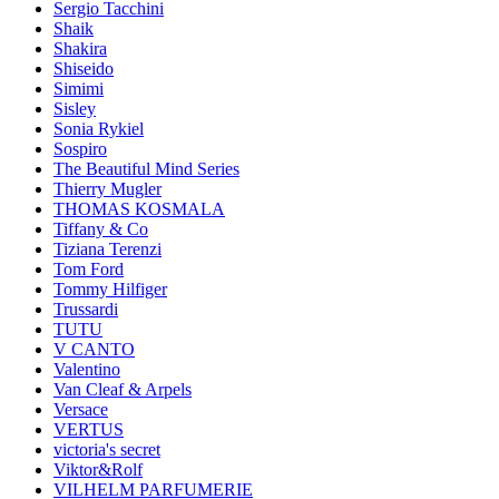
Sergio Tacchini
Shaik
Shakira
Shiseido
Simimi
Sisley
Sonia Rykiel
Sospiro
The Beautiful Mind Series
Thierry Mugler
THOMAS KOSMALA
Tiffany & Co
Tiziana Terenzi
Tom Ford
Tommy Hilfiger
Trussardi
TUTU
V CANTO
Valentino
Van Cleaf & Arpels
Versace
VERTUS
victoria's secret
Viktor&Rolf
VILHELM PARFUMERIE