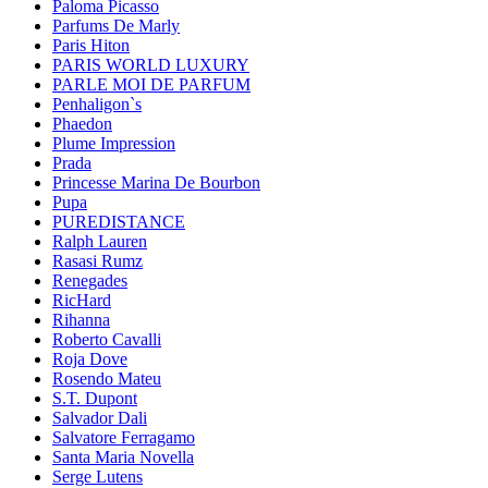
Paloma Picasso
Parfums De Marly
Paris Hiton
PARIS WORLD LUXURY
PARLE MOI DE PARFUM
Penhaligon`s
Phaedon
Plume Impression
Prada
Princesse Marina De Bourbon
Pupa
PUREDISTANCE
Ralph Lauren
Rasasi Rumz
Renegades
RicHard
Rihanna
Roberto Cavalli
Roja Dove
Rosendo Mateu
S.T. Dupont
Salvador Dali
Salvatore Ferragamo
Santa Maria Novella
Serge Lutens