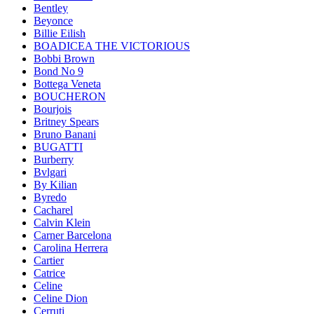
Bentley
Beyonce
Billie Eilish
BOADICEA THE VICTORIOUS
Bobbi Brown
Bond No 9
Bottega Veneta
BOUCHERON
Bourjois
Britney Spears
Bruno Banani
BUGATTI
Burberry
Bvlgari
By Kilian
Byredo
Cacharel
Calvin Klein
Carner Barcelona
Carolina Herrera
Cartier
Catrice
Celine
Celine Dion
Cerruti