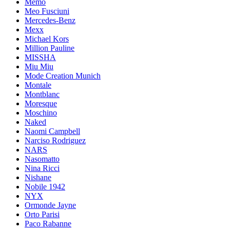
Memo
Meo Fusciuni
Mercedes-Benz
Mexx
Michael Kors
Million Pauline
MISSHA
Miu Miu
Mode Creation Munich
Montale
Montblanc
Moresque
Moschino
Naked
Naomi Campbell
Narciso Rodriguez
NARS
Nasomatto
Nina Ricci
Nishane
Nobile 1942
NYX
Ormonde Jayne
Orto Parisi
Paco Rabanne