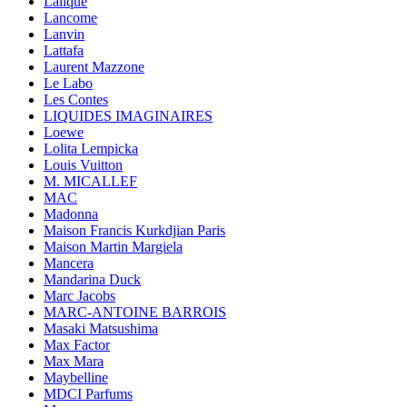
Lalique
Lancome
Lanvin
Lattafa
Laurent Mazzone
Le Labo
Les Contes
LIQUIDES IMAGINAIRES
Loewe
Lolita Lempicka
Louis Vuitton
M. MICALLEF
MAC
Madonna
Maison Francis Kurkdjian Paris
Maison Martin Margiela
Mancera
Mandarina Duck
Marc Jacobs
MARC-ANTOINE BARROIS
Masaki Matsushima
Max Factor
Max Mara
Maybelline
MDCI Parfums