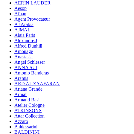
AERIN LAUDER
Aesop
Afnan
Agent Provocateur
AJ Arabia
AJMAL
Alaia Paris
Alexandre.J
Alfred Dunhill
Amouage
Anastasia
Angel Schlesser
ANNA SUI
Antonio Banderas
Aramis
ARD AL ZAAFARAN
Ariana Grande
Armaf
Armand Basi
Atelier Cologne
ATKINSONS
Attar Collection
Azzaro
Baldessarini
BALDININI