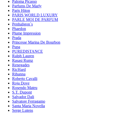
Paloma Picasso
Parfums De Marly
Paris Hiton
PARIS WORLD LUXURY
PARLE MOI DE PARFUM
Penhaligon`s
Phaedon
Plume Impression
Prada
Princesse Marina De Bourbon
Pupa
PUREDISTANCE
Ralph Lauren
Rasasi Rumz
Renegades
RicHard
Rihanna
Roberto Cavalli
Roja Dove
Rosendo Mateu
S.T. Dupont
Salvador Dali
Salvatore Ferragamo
Santa Maria Novella
Serge Lutens