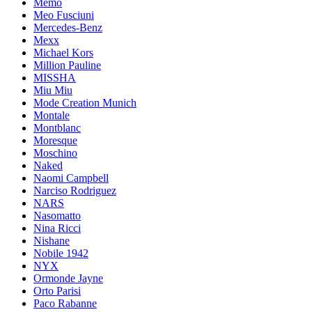
Memo
Meo Fusciuni
Mercedes-Benz
Mexx
Michael Kors
Million Pauline
MISSHA
Miu Miu
Mode Creation Munich
Montale
Montblanc
Moresque
Moschino
Naked
Naomi Campbell
Narciso Rodriguez
NARS
Nasomatto
Nina Ricci
Nishane
Nobile 1942
NYX
Ormonde Jayne
Orto Parisi
Paco Rabanne