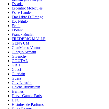
Escada
Escentric Molecules
Estee Lauder
Etat Libre D'Orange
EX Nihilo
Fendi
Floraiku
Franck Boclet
FREDERIC MALLE
GENYUM
GianMarco Venturi
Giorgio Armani
Givenchy
GOUTAL
GRITTI
Gucci
Guerlain
Guess
Guy Laroche
Helena Rubinstein
Hermes
Herve Gambs Paris
HFC
Histoires de Parfums
Huda Beauty