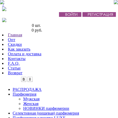
↑
Кол-во товаров:
0 шт.
Сумма товаров:
0 руб.
Главная
Опт
Скидки
Как заказать
Оплата и доставка
Контакты
F.A.Q.
Статьи
Возврат
РАСПРОДАЖА
Парфюмерия
Мужская
Женская
НОВИНКИ парфюмерии
Селективная (нишевая) парфюмерия
Парфюмерия качество LUXE