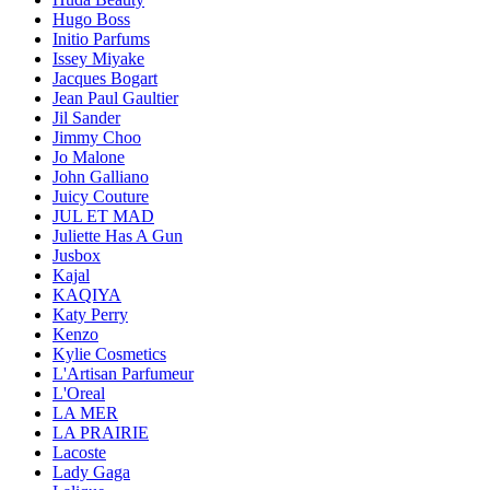
Hugo Boss
Initio Parfums
Issey Miyake
Jacques Bogart
Jean Paul Gaultier
Jil Sander
Jimmy Choo
Jo Malone
John Galliano
Juicy Couture
JUL ET MAD
Juliette Has A Gun
Jusbox
Kajal
KAQIYA
Katy Perry
Kenzo
Kylie Cosmetics
L'Artisan Parfumeur
L'Oreal
LA MER
LA PRAIRIE
Lacoste
Lady Gaga