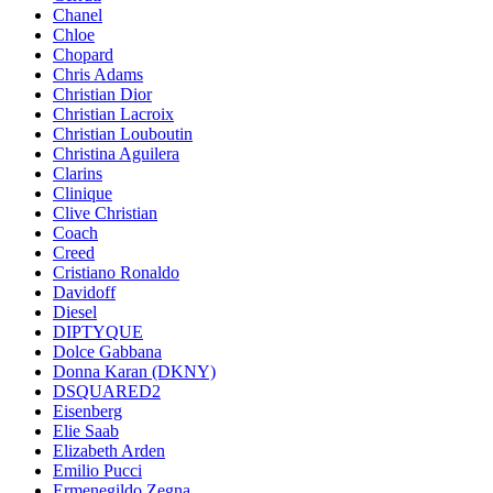
Chanel
Chloe
Chopard
Chris Adams
Christian Dior
Christian Lacroix
Christian Louboutin
Christina Aguilera
Clarins
Clinique
Clive Christian
Coach
Creed
Cristiano Ronaldo
Davidoff
Diesel
DIPTYQUE
Dolce Gabbana
Donna Karan (DKNY)
DSQUARED2
Eisenberg
Elie Saab
Elizabeth Arden
Emilio Pucci
Ermenegildo Zegna