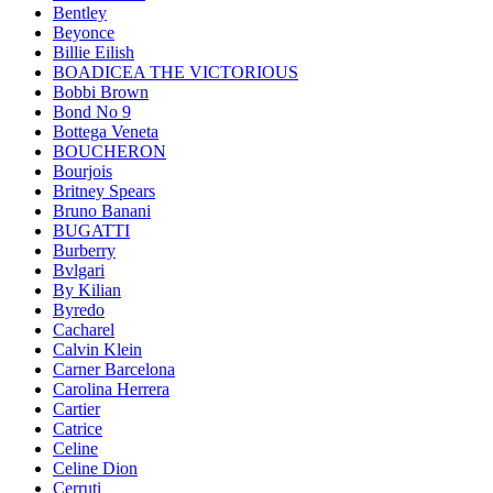
Bentley
Beyonce
Billie Eilish
BOADICEA THE VICTORIOUS
Bobbi Brown
Bond No 9
Bottega Veneta
BOUCHERON
Bourjois
Britney Spears
Bruno Banani
BUGATTI
Burberry
Bvlgari
By Kilian
Byredo
Cacharel
Calvin Klein
Carner Barcelona
Carolina Herrera
Cartier
Catrice
Celine
Celine Dion
Cerruti