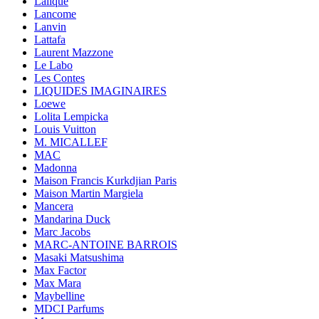
Lalique
Lancome
Lanvin
Lattafa
Laurent Mazzone
Le Labo
Les Contes
LIQUIDES IMAGINAIRES
Loewe
Lolita Lempicka
Louis Vuitton
M. MICALLEF
MAC
Madonna
Maison Francis Kurkdjian Paris
Maison Martin Margiela
Mancera
Mandarina Duck
Marc Jacobs
MARC-ANTOINE BARROIS
Masaki Matsushima
Max Factor
Max Mara
Maybelline
MDCI Parfums