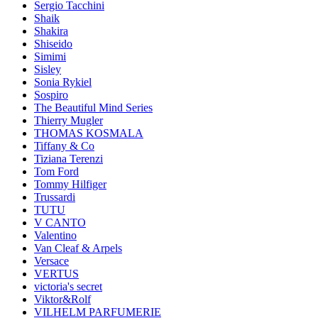
Sergio Tacchini
Shaik
Shakira
Shiseido
Simimi
Sisley
Sonia Rykiel
Sospiro
The Beautiful Mind Series
Thierry Mugler
THOMAS KOSMALA
Tiffany & Co
Tiziana Terenzi
Tom Ford
Tommy Hilfiger
Trussardi
TUTU
V CANTO
Valentino
Van Cleaf & Arpels
Versace
VERTUS
victoria's secret
Viktor&Rolf
VILHELM PARFUMERIE