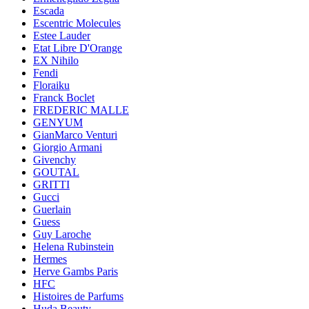
Escada
Escentric Molecules
Estee Lauder
Etat Libre D'Orange
EX Nihilo
Fendi
Floraiku
Franck Boclet
FREDERIC MALLE
GENYUM
GianMarco Venturi
Giorgio Armani
Givenchy
GOUTAL
GRITTI
Gucci
Guerlain
Guess
Guy Laroche
Helena Rubinstein
Hermes
Herve Gambs Paris
HFC
Histoires de Parfums
Huda Beauty