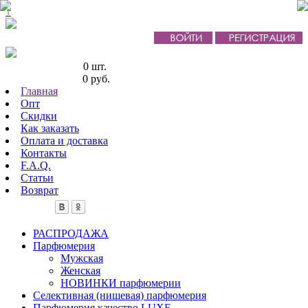
↑
Кол-во товаров:
0 шт.
Сумма товаров:
0 руб.
Главная
Опт
Скидки
Как заказать
Оплата и доставка
Контакты
F.A.Q.
Статьи
Возврат
РАСПРОДАЖА
Парфюмерия
Мужская
Женская
НОВИНКИ парфюмерии
Селективная (нишевая) парфюмерия
Парфюмерия качество LUXE