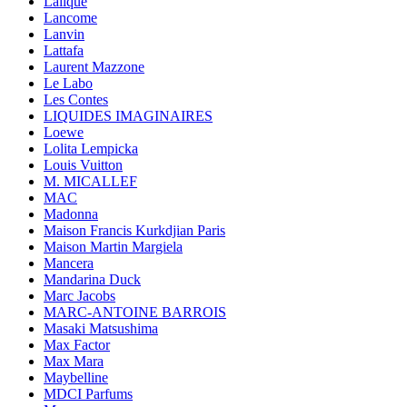
Lalique
Lancome
Lanvin
Lattafa
Laurent Mazzone
Le Labo
Les Contes
LIQUIDES IMAGINAIRES
Loewe
Lolita Lempicka
Louis Vuitton
M. MICALLEF
MAC
Madonna
Maison Francis Kurkdjian Paris
Maison Martin Margiela
Mancera
Mandarina Duck
Marc Jacobs
MARC-ANTOINE BARROIS
Masaki Matsushima
Max Factor
Max Mara
Maybelline
MDCI Parfums