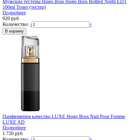
Мужские тестеры
Hugo Boss
Hugo Boss Bottled Night EDT
100ml Tester (тестер)
Подробнее
920
руб
Количество:
-
+
Парфюмерия качество LUXE
Hugo Boss
Nuit Pour Femme
LUXE AD
Подробнее
1 720
руб
Количество:
-
+