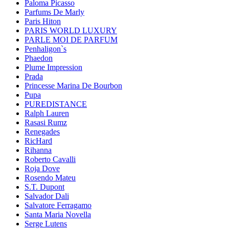
Paloma Picasso
Parfums De Marly
Paris Hiton
PARIS WORLD LUXURY
PARLE MOI DE PARFUM
Penhaligon`s
Phaedon
Plume Impression
Prada
Princesse Marina De Bourbon
Pupa
PUREDISTANCE
Ralph Lauren
Rasasi Rumz
Renegades
RicHard
Rihanna
Roberto Cavalli
Roja Dove
Rosendo Mateu
S.T. Dupont
Salvador Dali
Salvatore Ferragamo
Santa Maria Novella
Serge Lutens