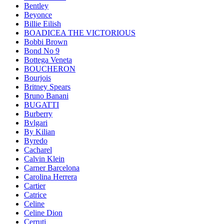
Bentley
Beyonce
Billie Eilish
BOADICEA THE VICTORIOUS
Bobbi Brown
Bond No 9
Bottega Veneta
BOUCHERON
Bourjois
Britney Spears
Bruno Banani
BUGATTI
Burberry
Bvlgari
By Kilian
Byredo
Cacharel
Calvin Klein
Carner Barcelona
Carolina Herrera
Cartier
Catrice
Celine
Celine Dion
Cerruti