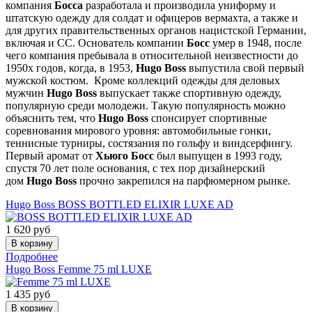
компания
Босса
разработала и производила униформу и
штатскую одежду для солдат и офицеров вермахта, а также и
для других правительственных органов нацистской Германии,
включая и СС. Основатель компании
Босс
умер в 1948, после
чего компания пребывала в относительной неизвестности до
1950х годов, когда, в 1953,
Hugo Boss
выпустила свой первый
мужской костюм. Кроме коллекций одежды для деловых
мужчин
Hugo Boss
выпускает также спортивную одежду,
популярную среди молодежи. Такую популярность можно
объяснить тем, что
Hugo Boss
спонсирует спортивные
соревнования мирового уровня: автомобильные гонки,
теннисные турниры, состязания по гольфу и виндсерфингу.
Первый аромат от
Хьюго Босс
был выпущен в 1993 году,
спустя 70 лет поле основания, с тех пор дизайнерский
дом
Hugo Boss
прочно закрепился на парфюмерном рынке.
Hugo Boss
BOSS BOTTLED ELIXIR LUXE AD
1 620
руб
Подробнее
Hugo Boss
Femme 75 ml LUXE
1 435
руб