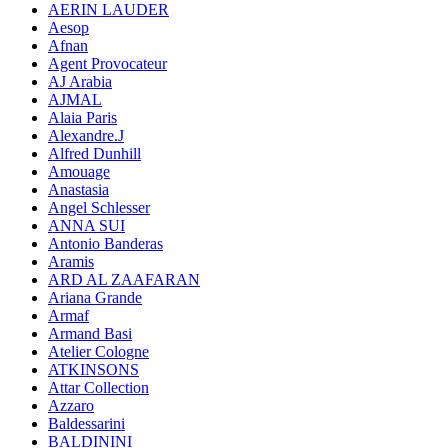
AERIN LAUDER
Aesop
Afnan
Agent Provocateur
AJ Arabia
AJMAL
Alaia Paris
Alexandre.J
Alfred Dunhill
Amouage
Anastasia
Angel Schlesser
ANNA SUI
Antonio Banderas
Aramis
ARD AL ZAAFARAN
Ariana Grande
Armaf
Armand Basi
Atelier Cologne
ATKINSONS
Attar Collection
Azzaro
Baldessarini
BALDININI