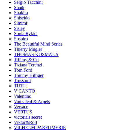
Sergio Tacchini
Shaik
Shakira
Shiseido
Simimi
Sisley
Sonia Rykiel
Sospiro
The Beautiful Mind Series
Thierry Mugler
THOMAS KOSMALA
Tiffany & Co
Tiziana Terenzi
Tom Ford
Tommy Hilfiger
Trussardi
TUTU
V CANTO
Valentino
Van Cleaf & Arpels
Versace
VERTUS
victoria's secret
Viktor&Rolf
VILHELM PARFUMERIE