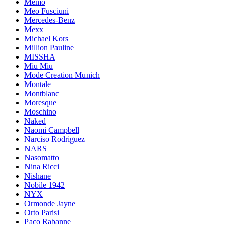
Memo
Meo Fusciuni
Mercedes-Benz
Mexx
Michael Kors
Million Pauline
MISSHA
Miu Miu
Mode Creation Munich
Montale
Montblanc
Moresque
Moschino
Naked
Naomi Campbell
Narciso Rodriguez
NARS
Nasomatto
Nina Ricci
Nishane
Nobile 1942
NYX
Ormonde Jayne
Orto Parisi
Paco Rabanne