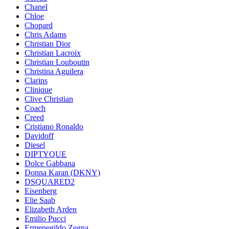
Chanel
Chloe
Chopard
Chris Adams
Christian Dior
Christian Lacroix
Christian Louboutin
Christina Aguilera
Clarins
Clinique
Clive Christian
Coach
Creed
Cristiano Ronaldo
Davidoff
Diesel
DIPTYQUE
Dolce Gabbana
Donna Karan (DKNY)
DSQUARED2
Eisenberg
Elie Saab
Elizabeth Arden
Emilio Pucci
Ermenegildo Zegna