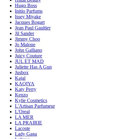
Hugo Boss
Initio Parfums
Issey Miyake
Jacques Bogart
Jean Paul Gaultier
Jil Sander
Jimmy Choo
Jo Malone
John Galliano
Juicy Couture
JUL ET MAD
Juliette Has A Gun
Jusbox
Kajal
KAQIYA
Katy Perry
Kenzo
Kylie Cosmetics
L'Artisan Parfumeur
L'Oreal
LA MER
LA PRAIRIE
Lacoste
Lady Gaga