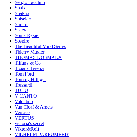
Sergio Tacchini
Shaik
Shakira
Shiseido
Simimi
Sisley
Sonia Rykiel
Sospiro
The Beautiful Mind Series
Thierry Mugler
THOMAS KOSMALA
Tiffany & Co
Tiziana Terenzi
Tom Ford
Tommy Hilfiger
Trussardi
TUTU
V CANTO
Valentino
Van Cleaf & Arpels
Versace
VERTUS
victoria's secret
Viktor&Rolf
VILHELM PARFUMERIE