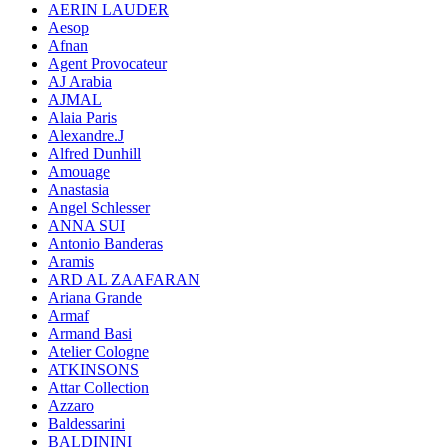
AERIN LAUDER
Aesop
Afnan
Agent Provocateur
AJ Arabia
AJMAL
Alaia Paris
Alexandre.J
Alfred Dunhill
Amouage
Anastasia
Angel Schlesser
ANNA SUI
Antonio Banderas
Aramis
ARD AL ZAAFARAN
Ariana Grande
Armaf
Armand Basi
Atelier Cologne
ATKINSONS
Attar Collection
Azzaro
Baldessarini
BALDININI