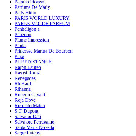
Paloma Picasso
Parfums De Marly
Paris Hiton
PARIS WORLD LUXURY
PARLE MOI DE PARFUM
Penhaligon`s
Phaedon
Plume Impression
Prada
Princesse Marina De Bourbon
Pupa
PUREDISTANCE
Ralph Lauren
Rasasi Rumz
Renegades
RicHard
Rihanna
Roberto Cavalli
Roja Dove
Rosendo Mateu
S.T. Dupont
Salvador Dali
Salvatore Ferragamo
Santa Maria Novella
Serge Lutens