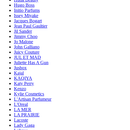
Hugo Boss
Initio Parfums
Issey Miyake
Jacques Bogart
Jean Paul Gaultier
Jil Sander
Jimmy Choo
Jo Malone
John Galliano
Juicy Couture
JUL ET MAD
Juliette Has A Gun
Jusbox
Kajal
KAQIYA
Katy Perry
Kenzo
Kylie Cosmetics
L'Artisan Parfumeur
L'Oreal
LA MER
LA PRAIRIE
Lacoste
Lady Gaga