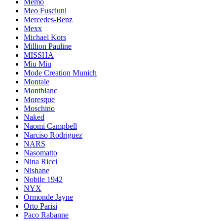
Memo
Meo Fusciuni
Mercedes-Benz
Mexx
Michael Kors
Million Pauline
MISSHA
Miu Miu
Mode Creation Munich
Montale
Montblanc
Moresque
Moschino
Naked
Naomi Campbell
Narciso Rodriguez
NARS
Nasomatto
Nina Ricci
Nishane
Nobile 1942
NYX
Ormonde Jayne
Orto Parisi
Paco Rabanne