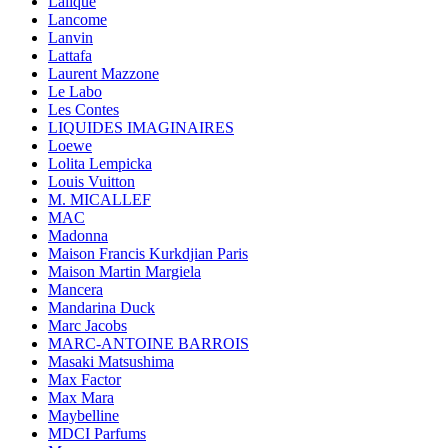
Lalique
Lancome
Lanvin
Lattafa
Laurent Mazzone
Le Labo
Les Contes
LIQUIDES IMAGINAIRES
Loewe
Lolita Lempicka
Louis Vuitton
M. MICALLEF
MAC
Madonna
Maison Francis Kurkdjian Paris
Maison Martin Margiela
Mancera
Mandarina Duck
Marc Jacobs
MARC-ANTOINE BARROIS
Masaki Matsushima
Max Factor
Max Mara
Maybelline
MDCI Parfums