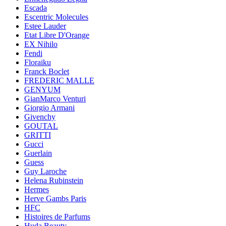
Escada
Escentric Molecules
Estee Lauder
Etat Libre D'Orange
EX Nihilo
Fendi
Floraiku
Franck Boclet
FREDERIC MALLE
GENYUM
GianMarco Venturi
Giorgio Armani
Givenchy
GOUTAL
GRITTI
Gucci
Guerlain
Guess
Guy Laroche
Helena Rubinstein
Hermes
Herve Gambs Paris
HFC
Histoires de Parfums
Huda Beauty