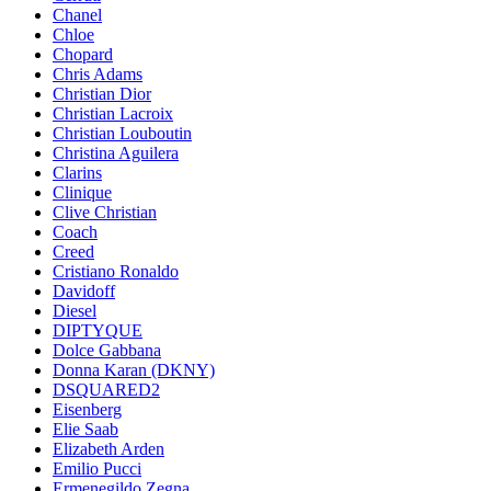
Chanel
Chloe
Chopard
Chris Adams
Christian Dior
Christian Lacroix
Christian Louboutin
Christina Aguilera
Clarins
Clinique
Clive Christian
Coach
Creed
Cristiano Ronaldo
Davidoff
Diesel
DIPTYQUE
Dolce Gabbana
Donna Karan (DKNY)
DSQUARED2
Eisenberg
Elie Saab
Elizabeth Arden
Emilio Pucci
Ermenegildo Zegna