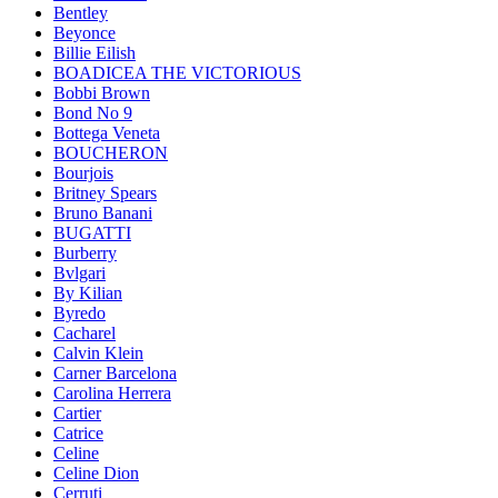
Bentley
Beyonce
Billie Eilish
BOADICEA THE VICTORIOUS
Bobbi Brown
Bond No 9
Bottega Veneta
BOUCHERON
Bourjois
Britney Spears
Bruno Banani
BUGATTI
Burberry
Bvlgari
By Kilian
Byredo
Cacharel
Calvin Klein
Carner Barcelona
Carolina Herrera
Cartier
Catrice
Celine
Celine Dion
Cerruti