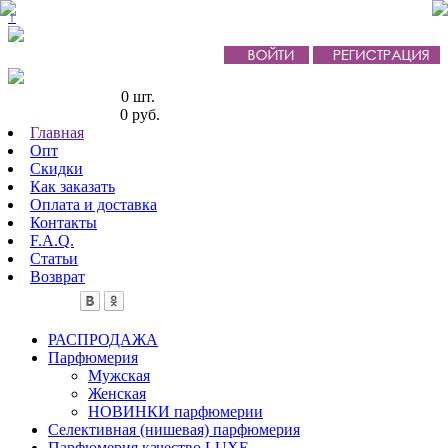
↑
Кол-во товаров:
0 шт.
Сумма товаров:
0 руб.
Главная
Опт
Скидки
Как заказать
Оплата и доставка
Контакты
F.A.Q.
Статьи
Возврат
РАСПРОДАЖА
Парфюмерия
Мужская
Женская
НОВИНКИ парфюмерии
Селективная (нишевая) парфюмерия
Парфюмерия качество LUXE