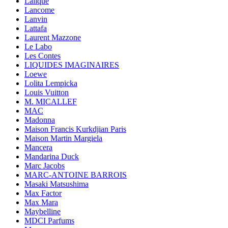
Lalique
Lancome
Lanvin
Lattafa
Laurent Mazzone
Le Labo
Les Contes
LIQUIDES IMAGINAIRES
Loewe
Lolita Lempicka
Louis Vuitton
M. MICALLEF
MAC
Madonna
Maison Francis Kurkdjian Paris
Maison Martin Margiela
Mancera
Mandarina Duck
Marc Jacobs
MARC-ANTOINE BARROIS
Masaki Matsushima
Max Factor
Max Mara
Maybelline
MDCI Parfums