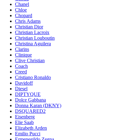
Chanel
Chloe
Chopard
Chris Adams
Christian Dior
Christian Lacroix
Christian Louboutin
Christina Aguilera
Clarins
Clinique
Clive Christian
Coach
Creed
Cristiano Ronaldo
Davidoff
Diesel
DIPTYQUE
Dolce Gabbana
Donna Karan (DKNY)
DSQUARED2
Eisenberg
Elie Saab
Elizabeth Arden
Emilio Pucci
Ermenegildo Zegna