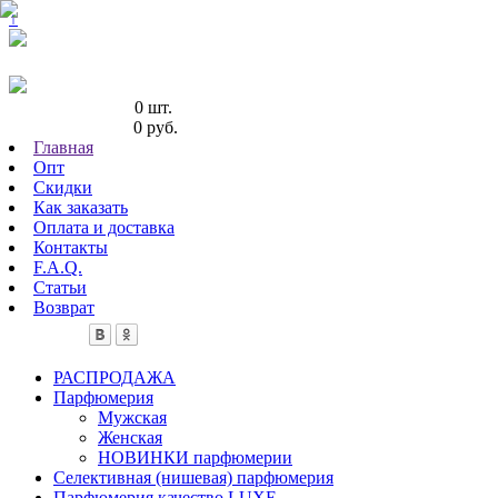
↑
Кол-во товаров:
0 шт.
Сумма товаров:
0 руб.
Главная
Опт
Скидки
Как заказать
Оплата и доставка
Контакты
F.A.Q.
Статьи
Возврат
РАСПРОДАЖА
Парфюмерия
Мужская
Женская
НОВИНКИ парфюмерии
Селективная (нишевая) парфюмерия
Парфюмерия качество LUXE