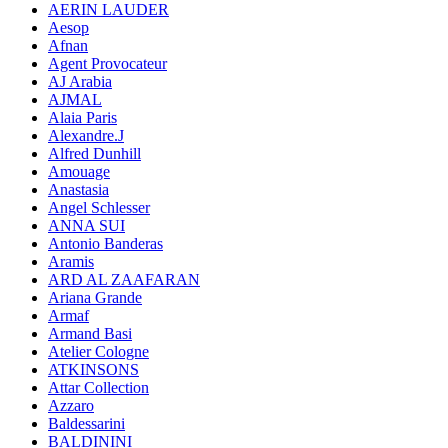
AERIN LAUDER
Aesop
Afnan
Agent Provocateur
AJ Arabia
AJMAL
Alaia Paris
Alexandre.J
Alfred Dunhill
Amouage
Anastasia
Angel Schlesser
ANNA SUI
Antonio Banderas
Aramis
ARD AL ZAAFARAN
Ariana Grande
Armaf
Armand Basi
Atelier Cologne
ATKINSONS
Attar Collection
Azzaro
Baldessarini
BALDININI