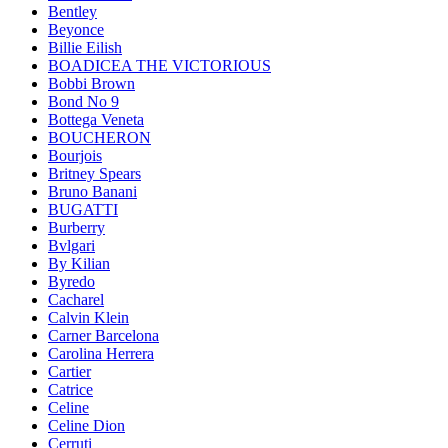
Bentley
Beyonce
Billie Eilish
BOADICEA THE VICTORIOUS
Bobbi Brown
Bond No 9
Bottega Veneta
BOUCHERON
Bourjois
Britney Spears
Bruno Banani
BUGATTI
Burberry
Bvlgari
By Kilian
Byredo
Cacharel
Calvin Klein
Carner Barcelona
Carolina Herrera
Cartier
Catrice
Celine
Celine Dion
Cerruti