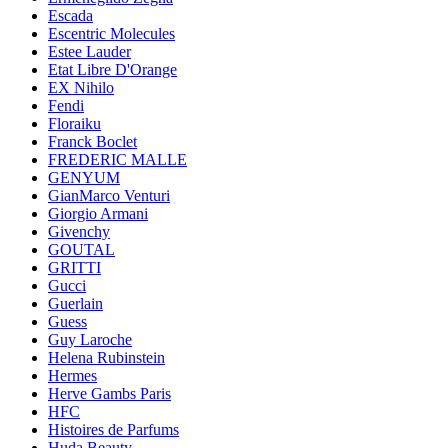
Escada
Escentric Molecules
Estee Lauder
Etat Libre D'Orange
EX Nihilo
Fendi
Floraiku
Franck Boclet
FREDERIC MALLE
GENYUM
GianMarco Venturi
Giorgio Armani
Givenchy
GOUTAL
GRITTI
Gucci
Guerlain
Guess
Guy Laroche
Helena Rubinstein
Hermes
Herve Gambs Paris
HFC
Histoires de Parfums
Huda Beauty