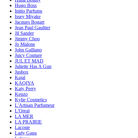
Hugo Boss
Initio Parfums
Issey Miyake
Jacques Bogart
Jean Paul Gaultier
Jil Sander
Jimmy Choo
Jo Malone
John Galliano
Juicy Couture
JUL ET MAD
Juliette Has A Gun
Jusbox
Kajal
KAQIYA
Katy Perry
Kenzo
Kylie Cosmetics
L'Artisan Parfumeur
L'Oreal
LA MER
LA PRAIRIE
Lacoste
Lady Gaga