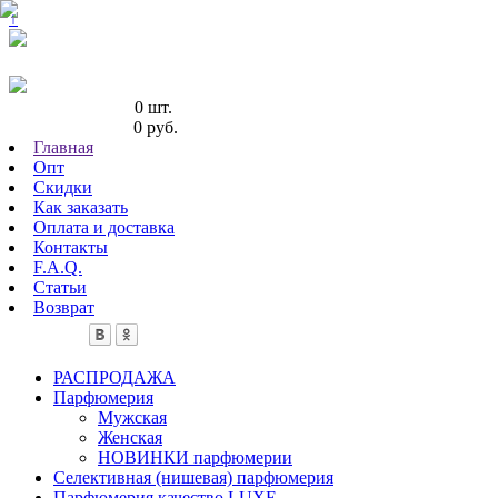
↑
Кол-во товаров:
0 шт.
Сумма товаров:
0 руб.
Главная
Опт
Скидки
Как заказать
Оплата и доставка
Контакты
F.A.Q.
Статьи
Возврат
РАСПРОДАЖА
Парфюмерия
Мужская
Женская
НОВИНКИ парфюмерии
Селективная (нишевая) парфюмерия
Парфюмерия качество LUXE