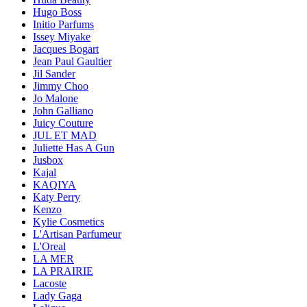
Hugo Boss
Initio Parfums
Issey Miyake
Jacques Bogart
Jean Paul Gaultier
Jil Sander
Jimmy Choo
Jo Malone
John Galliano
Juicy Couture
JUL ET MAD
Juliette Has A Gun
Jusbox
Kajal
KAQIYA
Katy Perry
Kenzo
Kylie Cosmetics
L'Artisan Parfumeur
L'Oreal
LA MER
LA PRAIRIE
Lacoste
Lady Gaga