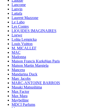
Lalique
Lancome
Lanvin
Lattafa
Laurent Mazzone
Le Labo
Les Contes
LIQUIDES IMAGINAIRES
Loewe
Lolita Lempicka
Louis Vuitton
M. MICALLEF
MAC
Madonna
Maison Francis Kurkdjian Paris
Maison Martin Margiela
Mancera
Mandarina Duck
Marc Jacobs
MARC-ANTOINE BARROIS
Masaki Matsushima
Max Factor
Max Mara
Maybelline
MDCI Parfums