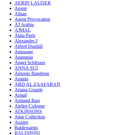
AERIN LAUDER
Aesop
Afnan
Agent Provocateur
AJ Arabia
AJMAL
Alaia Paris
Alexandre.J
Alfred Dunhill
Amouage
Anastasia
Angel Schlesser
ANNA SUI
Antonio Banderas
Aramis
ARD AL ZAAFARAN
Ariana Grande
Armaf
Armand Basi
Atelier Cologne
ATKINSONS
Attar Collection
Azzaro
Baldessarini
BALDININI