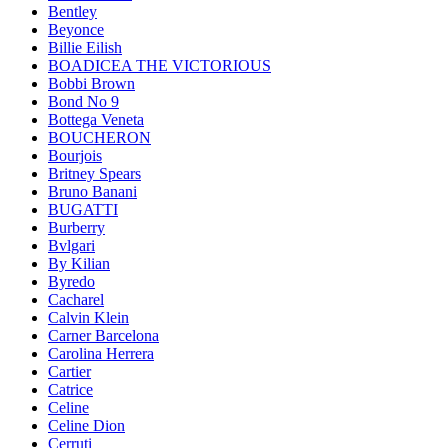
Bentley
Beyonce
Billie Eilish
BOADICEA THE VICTORIOUS
Bobbi Brown
Bond No 9
Bottega Veneta
BOUCHERON
Bourjois
Britney Spears
Bruno Banani
BUGATTI
Burberry
Bvlgari
By Kilian
Byredo
Cacharel
Calvin Klein
Carner Barcelona
Carolina Herrera
Cartier
Catrice
Celine
Celine Dion
Cerruti