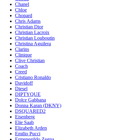
Chanel
Chloe
Chopard
Chris Adams
Christian Dior
Christian Lacroix
Christian Louboutin
Christina Aguilera
Clarins
Clinique
Clive Christian
Coach
Creed
Cristiano Ronaldo
Davidoff
Diesel
DIPTYQUE
Dolce Gabbana
Donna Karan (DKNY)
DSQUARED2
Eisenberg
Elie Saab
Elizabeth Arden
Emilio Pucci
Ermenegildo Zegna