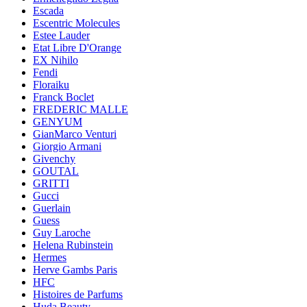
Escada
Escentric Molecules
Estee Lauder
Etat Libre D'Orange
EX Nihilo
Fendi
Floraiku
Franck Boclet
FREDERIC MALLE
GENYUM
GianMarco Venturi
Giorgio Armani
Givenchy
GOUTAL
GRITTI
Gucci
Guerlain
Guess
Guy Laroche
Helena Rubinstein
Hermes
Herve Gambs Paris
HFC
Histoires de Parfums
Huda Beauty