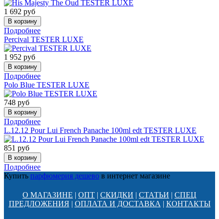
1 692
руб
Подробнее
Percival TESTER LUXE
1 952
руб
Подробнее
Polo Blue TESTER LUXE
748
руб
Подробнее
L.12.12 Pour Lui French Panache 100ml edt TESTER LUXE
851
руб
Подробнее
Купить
парфюмерия дешево
в интернет магазине
О МАГАЗИНЕ
|
ОПТ
|
СКИДКИ
|
СТАТЬИ
|
СПЕЦ
ПРЕДЛОЖЕНИЯ
|
ОПЛАТА И ДОСТАВКА
|
КОНТАКТЫ