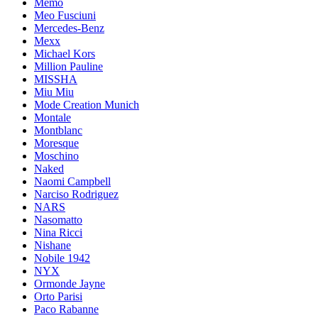
Memo
Meo Fusciuni
Mercedes-Benz
Mexx
Michael Kors
Million Pauline
MISSHA
Miu Miu
Mode Creation Munich
Montale
Montblanc
Moresque
Moschino
Naked
Naomi Campbell
Narciso Rodriguez
NARS
Nasomatto
Nina Ricci
Nishane
Nobile 1942
NYX
Ormonde Jayne
Orto Parisi
Paco Rabanne