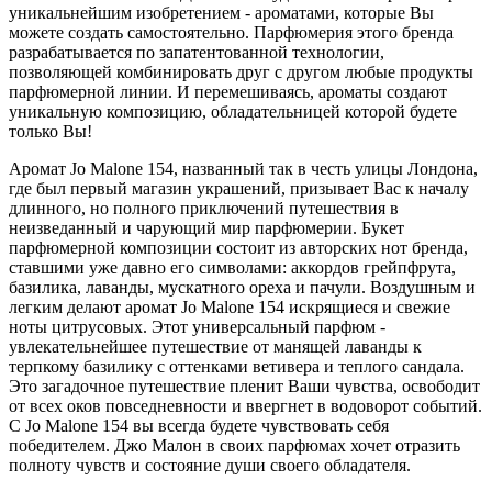
уникальнейшим изобретением - ароматами, которые Вы
можете создать самостоятельно. Парфюмерия этого бренда
разрабатывается по запатентованной технологии,
позволяющей комбинировать друг с другом любые продукты
парфюмерной линии. И перемешиваясь, ароматы создают
уникальную композицию, обладательницей которой будете
только Вы!
Аромат Jo Malone 154, названный так в честь улицы Лондона,
где был первый магазин украшений, призывает Вас к началу
длинного, но полного приключений путешествия в
неизведанный и чарующий мир парфюмерии. Букет
парфюмерной композиции состоит из авторских нот бренда,
ставшими уже давно его символами: аккордов грейпфрута,
базилика, лаванды, мускатного ореха и пачули. Воздушным и
легким делают аромат Jo Malone 154 искрящиеся и свежие
ноты цитрусовых. Этот универсальный парфюм -
увлекательнейшее путешествие от манящей лаванды к
терпкому базилику с оттенками ветивера и теплого сандала.
Это загадочное путешествие пленит Ваши чувства, освободит
от всех оков повседневности и ввергнет в водоворот событий.
С Jo Malone 154 вы всегда будете чувствовать себя
победителем. Джо Малон в своих парфюмах хочет отразить
полноту чувств и состояние души своего обладателя.