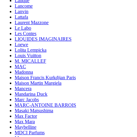
Lalique
Lancome
Lanvin
Lattafa
Laurent Mazzone
Le Labo
Les Contes
LIQUIDES IMAGINAIRES
Loewe
Lolita Lempicka
Louis Vuitton
M. MICALLEF
MAC
Madonna
Maison Francis Kurkdjian Paris
Maison Martin Margiela
Mancera
Mandarina Duck
Marc Jacobs
MARC-ANTOINE BARROIS
Masaki Matsushima
Max Factor
Max Mara
Maybelline
MDCI Parfums