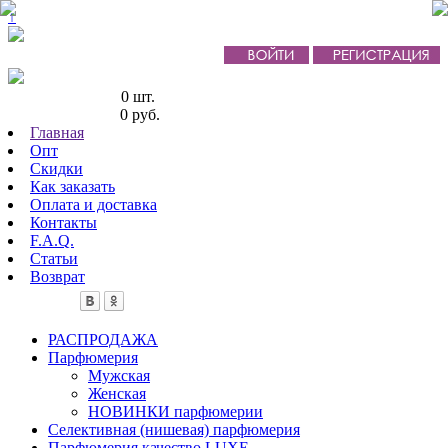
↑
Кол-во товаров:
0 шт.
Сумма товаров:
0 руб.
Главная
Опт
Скидки
Как заказать
Оплата и доставка
Контакты
F.A.Q.
Статьи
Возврат
РАСПРОДАЖА
Парфюмерия
Мужская
Женская
НОВИНКИ парфюмерии
Селективная (нишевая) парфюмерия
Парфюмерия качество LUXE