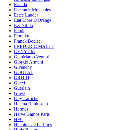
Escada
Escentric Molecules
Estee Lauder
Etat Libre D'Orange
EX Nihilo
Fendi
Floraiku
Franck Boclet
FREDERIC MALLE
GENYUM
GianMarco Venturi
Giorgio Armani
Givenchy
GOUTAL
GRITTI
Gucci
Guerlain
Guess
Guy Laroche
Helena Rubinstein
Hermes
Herve Gambs Paris
HFC
Histoires de Parfums
Huda Beauty