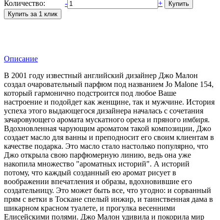
Количество:
-
+
Описание
В 2001 году известный английский дизайнер Джо Малон
создал очаровательный парфюм под названием Jo Malone 154,
который гармонично подстроится под любое Ваше
настроение и подойдет как женщине, так и мужчине. История
успеха этого выдающегося дизайнера началась с сочетания
зачаровующего аромата мускатного ореха и пряного имбиря.
Вдохновленная чарующим ароматом такой композиции, Джо
создает масло для ванны и преподносит его своим клиентам в
качестве подарка. Это масло стало настолько популярно, что
Джо открыла свою парфюмерную линию, ведь она уже
накопила множество "ароматных историй". А историй
потому, что каждый созданный ею аромат рисует в
воображении впечатления и образы, вдохновившие его
создательницу. Это может быть все, что угодно: и сорванный
прям с ветки в Тоскане спелый инжир, и таинственная дама в
шикарном красном туалете, и прогулка весенними
Елисейскими полями. Джо Малон удивила и покорила мир