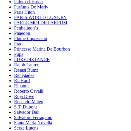
Paloma Picasso
Parfums De Marly
Paris Hiton
PARIS WORLD LUXURY
PARLE MOI DE PARFUM
Penhaligon`s
Phaedon
Plume Impression
Prada
Princesse Marina De Bourbon
Pupa
PUREDISTANCE
Ralph Lauren
Rasasi Rumz
Renegades
RicHard
Rihanna
Roberto Cavalli
Roja Dove
Rosendo Mateu
S.T. Dupont
Salvador Dali
Salvatore Ferragamo
Santa Maria Novella
Serge Lutens