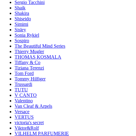
Sergio Tacchini
Shaik
Shakira
Shiseido
Simimi
Sisley
Sonia Rykiel
Sospiro
The Beautiful Mind Series
Thierry Mugler
THOMAS KOSMALA
Tiffany & Co
Tiziana Terenzi
Tom Ford
Tommy Hilfiger
Trussardi
TUTU
V CANTO
Valentino
Van Cleaf & Arpels
Versace
VERTUS
victoria's secret
Viktor&Rolf
VILHELM PARFUMERIE