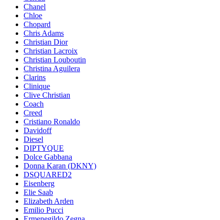
Chanel
Chloe
Chopard
Chris Adams
Christian Dior
Christian Lacroix
Christian Louboutin
Christina Aguilera
Clarins
Clinique
Clive Christian
Coach
Creed
Cristiano Ronaldo
Davidoff
Diesel
DIPTYQUE
Dolce Gabbana
Donna Karan (DKNY)
DSQUARED2
Eisenberg
Elie Saab
Elizabeth Arden
Emilio Pucci
Ermenegildo Zegna