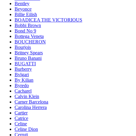
Bentley
Beyonce
Billie Eilish
BOADICEA THE VICTORIOUS
Bobbi Brown
Bond No 9
Bottega Veneta
BOUCHERON
Bourjois
Britney Spears
Bruno Banani
BUGATTI
Burberry
Bvlgari
By Kilian
Byredo
Cacharel
Calvin Klein
Carner Barcelona
Carolina Herrera
Cartier
Catrice
Celine
Celine Dion
Cerruti