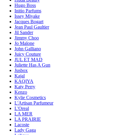
Hugo Boss
Initio Parfums
Issey Miyake
Jacques Bogart
Jean Paul Gaultier
Jil Sander
Jimmy Choo
Jo Malone
John Galliano
Juicy Couture
JUL ET MAD
Juliette Has A Gun
Jusbox
Kajal
KAQIYA
Katy Perry
Kenzo
Kylie Cosmetics
L'Artisan Parfumeur
L'Oreal
LA MER
LA PRAIRIE
Lacoste
Lady Gaga