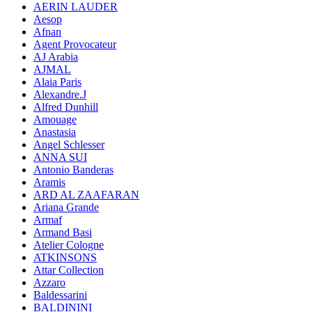
AERIN LAUDER
Aesop
Afnan
Agent Provocateur
AJ Arabia
AJMAL
Alaia Paris
Alexandre.J
Alfred Dunhill
Amouage
Anastasia
Angel Schlesser
ANNA SUI
Antonio Banderas
Aramis
ARD AL ZAAFARAN
Ariana Grande
Armaf
Armand Basi
Atelier Cologne
ATKINSONS
Attar Collection
Azzaro
Baldessarini
BALDININI