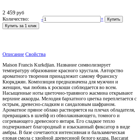
2 459
руб
Количество:
-
+
Описание
Свойства
Maison Francis Kurkdjian. Название символизирует
температуру образование красного хрусталя. Авторство
ароматного творения принадлежит самому Франсису
Кюркджян. Композиция предназначена для мужчин и
женщин, чья любовь к роскоши соблюдается во всем.
Насыщенные ноты цветочно-травяного жасмина открывают
верхние аккорды. Мелодия бархатного цветка переплетается с
острым, древесно-сладким и сандаловым шафраном.
Ароматное пряное облако растворяется на плечах обладателя,
превращаясь в шлейф из обволакивающего, томного и
согревающего древесного янтаря. Его сладкое тепло
подчеркивает благородный и изысканный фиксатор в виде
амбры. В базе сочетаются интенсивная и бальзамическая
еловая смола с хвойной древесиной белого кедра. Baccarat