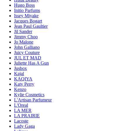
Hugo Boss
Initio Parfums
Issey Miyake
Jacques Bogart
Jean Paul Gaultier
Jil Sander
Jimmy Choo
Jo Malone
John Galliano
Juicy Couture
JUL ET MAD
Juliette Has A Gun
Jusbox
Kajal
KAQIYA
Katy Perry
Kenzo
Kylie Cosmetics
L'Artisan Parfumeur
L'Oreal
LA MER
LA PRAIRIE
Lacoste
Lady Gaga