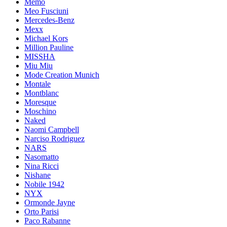
Memo
Meo Fusciuni
Mercedes-Benz
Mexx
Michael Kors
Million Pauline
MISSHA
Miu Miu
Mode Creation Munich
Montale
Montblanc
Moresque
Moschino
Naked
Naomi Campbell
Narciso Rodriguez
NARS
Nasomatto
Nina Ricci
Nishane
Nobile 1942
NYX
Ormonde Jayne
Orto Parisi
Paco Rabanne