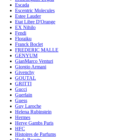
Escada
Escentric Molecules
Estee Lauder
Etat Libre D'Orange
EX Nihilo
Fendi
Floraiku
Franck Boclet
FREDERIC MALLE
GENYUM
GianMarco Venturi
Giorgio Armani
Givenchy
GOUTAL
GRITTI
Gucci
Guerlain
Guess
Guy Laroche
Helena Rubinstein
Hermes
Herve Gambs Paris
HFC
Histoires de Parfums
Huda Beauty