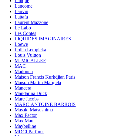
Lalique
Lancome
Lanvin
Lattafa
Laurent Mazzone
Le Labo
Les Contes
LIQUIDES IMAGINAIRES
Loewe
Lolita Lempicka
Louis Vuitton
M. MICALLEF
MAC
Madonna
Maison Francis Kurkdjian Paris
Maison Martin Margiela
Mancera
Mandarina Duck
Marc Jacobs
MARC-ANTOINE BARROIS
Masaki Matsushima
Max Factor
Max Mara
Maybelline
MDCI Parfums