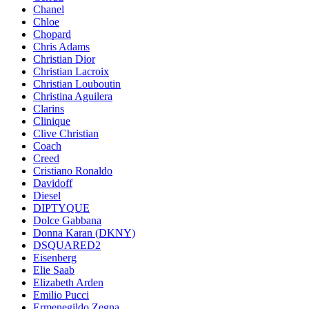
Chanel
Chloe
Chopard
Chris Adams
Christian Dior
Christian Lacroix
Christian Louboutin
Christina Aguilera
Clarins
Clinique
Clive Christian
Coach
Creed
Cristiano Ronaldo
Davidoff
Diesel
DIPTYQUE
Dolce Gabbana
Donna Karan (DKNY)
DSQUARED2
Eisenberg
Elie Saab
Elizabeth Arden
Emilio Pucci
Ermenegildo Zegna