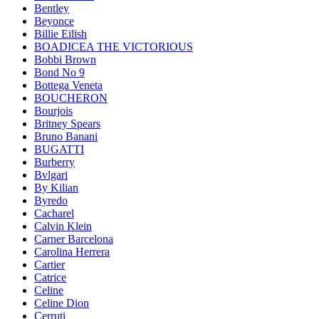
Bentley
Beyonce
Billie Eilish
BOADICEA THE VICTORIOUS
Bobbi Brown
Bond No 9
Bottega Veneta
BOUCHERON
Bourjois
Britney Spears
Bruno Banani
BUGATTI
Burberry
Bvlgari
By Kilian
Byredo
Cacharel
Calvin Klein
Carner Barcelona
Carolina Herrera
Cartier
Catrice
Celine
Celine Dion
Cerruti