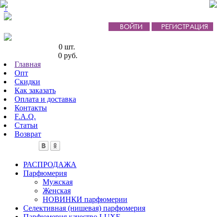
↑
Кол-во товаров:
0 шт.
Сумма товаров:
0 руб.
Главная
Опт
Скидки
Как заказать
Оплата и доставка
Контакты
F.A.Q.
Статьи
Возврат
РАСПРОДАЖА
Парфюмерия
Мужская
Женская
НОВИНКИ парфюмерии
Селективная (нишевая) парфюмерия
Парфюмерия качество LUXE