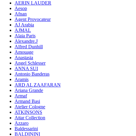
AERIN LAUDER
Aesop
Afnan
Agent Provocateur
AJ Arabia
AJMAL
Alaia Paris
Alexandre.J
Alfred Dunhill
Amouage
Anastasia
Angel Schlesser
ANNA SUI
Antonio Banderas
Aramis
ARD AL ZAAFARAN
Ariana Grande
Armaf
Armand Basi
Atelier Cologne
ATKINSONS
Attar Collection
Azzaro
Baldessarini
BALDININI