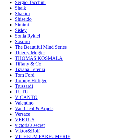
Sergio Tacchini
Shaik
Shakira
Shiseido
Simimi
Sisley
Sonia Rykiel
Sospiro
The Beautiful Mind Series
Thierry Mugler
THOMAS KOSMALA
Tiffany & Co
Tiziana Terenzi
Tom Ford
Tommy Hilfiger
Trussardi
TUTU
V CANTO
Valentino
Van Cleaf & Arpels
Versace
VERTUS
victoria's secret
Viktor&Rolf
VILHELM PARFUMERIE