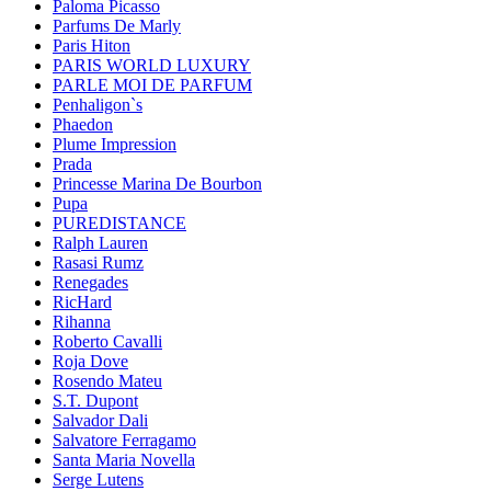
Paloma Picasso
Parfums De Marly
Paris Hiton
PARIS WORLD LUXURY
PARLE MOI DE PARFUM
Penhaligon`s
Phaedon
Plume Impression
Prada
Princesse Marina De Bourbon
Pupa
PUREDISTANCE
Ralph Lauren
Rasasi Rumz
Renegades
RicHard
Rihanna
Roberto Cavalli
Roja Dove
Rosendo Mateu
S.T. Dupont
Salvador Dali
Salvatore Ferragamo
Santa Maria Novella
Serge Lutens