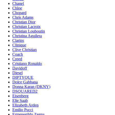
Chanel
Chloe
Chopard
Chris Adams
Christian Dior
Christian Lacroix
Christian Louboutin
Christina Aguilera
Clarins
Clinique
Clive Christian
Coach
Creed
Cristiano Ronaldo
Davidoff
Diesel
DIPTYQUE
Dolce Gabbana
Donna Karan (DKNY)
DSQUARED2
Eisenberg
Elie Saab
Elizabeth Arden
Emilio Pucci
Ermenegildo Zegna