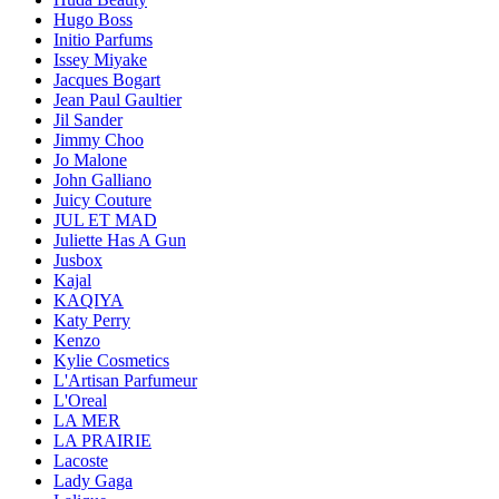
Hugo Boss
Initio Parfums
Issey Miyake
Jacques Bogart
Jean Paul Gaultier
Jil Sander
Jimmy Choo
Jo Malone
John Galliano
Juicy Couture
JUL ET MAD
Juliette Has A Gun
Jusbox
Kajal
KAQIYA
Katy Perry
Kenzo
Kylie Cosmetics
L'Artisan Parfumeur
L'Oreal
LA MER
LA PRAIRIE
Lacoste
Lady Gaga