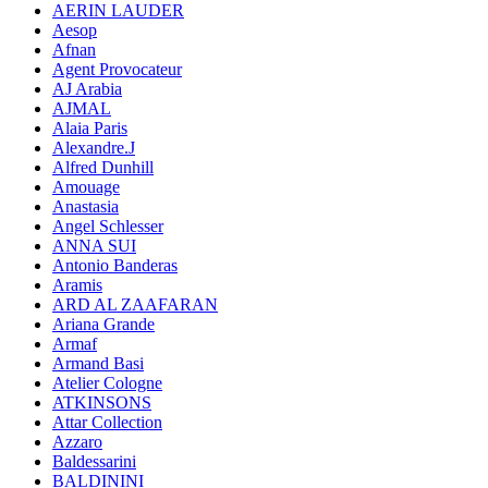
AERIN LAUDER
Aesop
Afnan
Agent Provocateur
AJ Arabia
AJMAL
Alaia Paris
Alexandre.J
Alfred Dunhill
Amouage
Anastasia
Angel Schlesser
ANNA SUI
Antonio Banderas
Aramis
ARD AL ZAAFARAN
Ariana Grande
Armaf
Armand Basi
Atelier Cologne
ATKINSONS
Attar Collection
Azzaro
Baldessarini
BALDININI