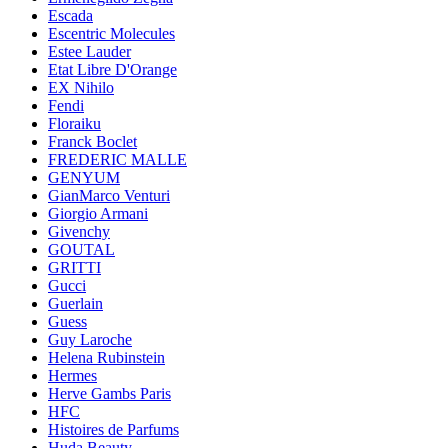
Escada
Escentric Molecules
Estee Lauder
Etat Libre D'Orange
EX Nihilo
Fendi
Floraiku
Franck Boclet
FREDERIC MALLE
GENYUM
GianMarco Venturi
Giorgio Armani
Givenchy
GOUTAL
GRITTI
Gucci
Guerlain
Guess
Guy Laroche
Helena Rubinstein
Hermes
Herve Gambs Paris
HFC
Histoires de Parfums
Huda Beauty