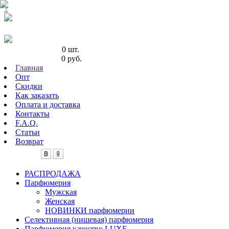
↑
Кол-во товаров:
0 шт.
Сумма товаров:
0 руб.
Главная
Опт
Скидки
Как заказать
Оплата и доставка
Контакты
F.A.Q.
Статьи
Возврат
РАСПРОДАЖА
Парфюмерия
Мужская
Женская
НОВИНКИ парфюмерии
Селективная (нишевая) парфюмерия
Парфюмерия качество LUXE