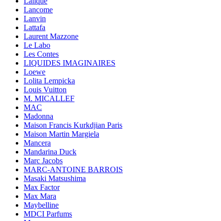
Lalique
Lancome
Lanvin
Lattafa
Laurent Mazzone
Le Labo
Les Contes
LIQUIDES IMAGINAIRES
Loewe
Lolita Lempicka
Louis Vuitton
M. MICALLEF
MAC
Madonna
Maison Francis Kurkdjian Paris
Maison Martin Margiela
Mancera
Mandarina Duck
Marc Jacobs
MARC-ANTOINE BARROIS
Masaki Matsushima
Max Factor
Max Mara
Maybelline
MDCI Parfums