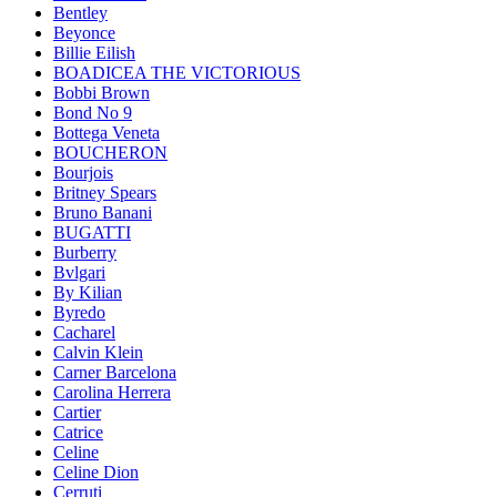
Bentley
Beyonce
Billie Eilish
BOADICEA THE VICTORIOUS
Bobbi Brown
Bond No 9
Bottega Veneta
BOUCHERON
Bourjois
Britney Spears
Bruno Banani
BUGATTI
Burberry
Bvlgari
By Kilian
Byredo
Cacharel
Calvin Klein
Carner Barcelona
Carolina Herrera
Cartier
Catrice
Celine
Celine Dion
Cerruti