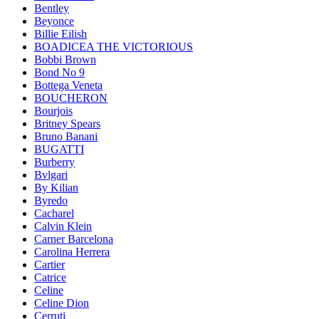
Bentley
Beyonce
Billie Eilish
BOADICEA THE VICTORIOUS
Bobbi Brown
Bond No 9
Bottega Veneta
BOUCHERON
Bourjois
Britney Spears
Bruno Banani
BUGATTI
Burberry
Bvlgari
By Kilian
Byredo
Cacharel
Calvin Klein
Carner Barcelona
Carolina Herrera
Cartier
Catrice
Celine
Celine Dion
Cerruti