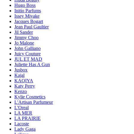
Hugo Boss
Initio Parfums
Issey Miyake
Jacques Bogart
Jean Paul Gaultier
Jil Sander
Jimmy Choo
Jo Malone
John Galliano
Juicy Couture
JUL ET MAD
Juliette Has A Gun
Jusbox
Kajal
KAQIYA
Katy Perry
Kenzo
Kylie Cosmetics
L'Artisan Parfumeur
L'Oreal
LA MER
LA PRAIRIE
Lacoste
Lady Gaga