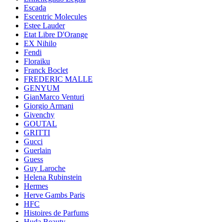
Escada
Escentric Molecules
Estee Lauder
Etat Libre D'Orange
EX Nihilo
Fendi
Floraiku
Franck Boclet
FREDERIC MALLE
GENYUM
GianMarco Venturi
Giorgio Armani
Givenchy
GOUTAL
GRITTI
Gucci
Guerlain
Guess
Guy Laroche
Helena Rubinstein
Hermes
Herve Gambs Paris
HFC
Histoires de Parfums
Huda Beauty