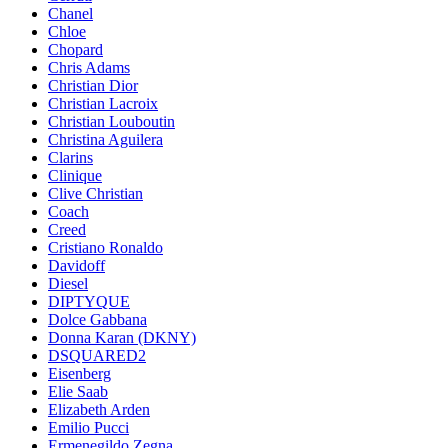
Chanel
Chloe
Chopard
Chris Adams
Christian Dior
Christian Lacroix
Christian Louboutin
Christina Aguilera
Clarins
Clinique
Clive Christian
Coach
Creed
Cristiano Ronaldo
Davidoff
Diesel
DIPTYQUE
Dolce Gabbana
Donna Karan (DKNY)
DSQUARED2
Eisenberg
Elie Saab
Elizabeth Arden
Emilio Pucci
Ermenegildo Zegna