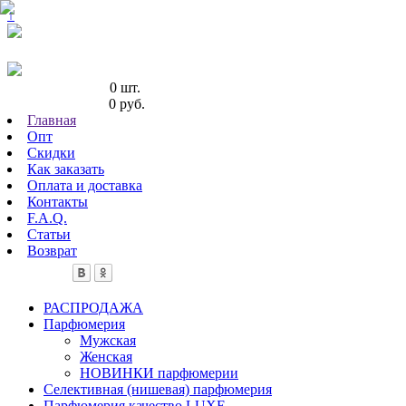
↑
Кол-во товаров:
0 шт.
Сумма товаров:
0 руб.
Главная
Опт
Скидки
Как заказать
Оплата и доставка
Контакты
F.A.Q.
Статьи
Возврат
РАСПРОДАЖА
Парфюмерия
Мужская
Женская
НОВИНКИ парфюмерии
Селективная (нишевая) парфюмерия
Парфюмерия качество LUXE