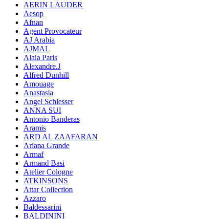
AERIN LAUDER
Aesop
Afnan
Agent Provocateur
AJ Arabia
AJMAL
Alaia Paris
Alexandre.J
Alfred Dunhill
Amouage
Anastasia
Angel Schlesser
ANNA SUI
Antonio Banderas
Aramis
ARD AL ZAAFARAN
Ariana Grande
Armaf
Armand Basi
Atelier Cologne
ATKINSONS
Attar Collection
Azzaro
Baldessarini
BALDININI