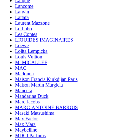
Lalique
Lancome
Lanvin
Lattafa
Laurent Mazzone
Le Labo
Les Contes
LIQUIDES IMAGINAIRES
Loewe
Lolita Lempicka
Louis Vuitton
M. MICALLEF
MAC
Madonna
Maison Francis Kurkdjian Paris
Maison Martin Margiela
Mancera
Mandarina Duck
Marc Jacobs
MARC-ANTOINE BARROIS
Masaki Matsushima
Max Factor
Max Mara
Maybelline
MDCI Parfums