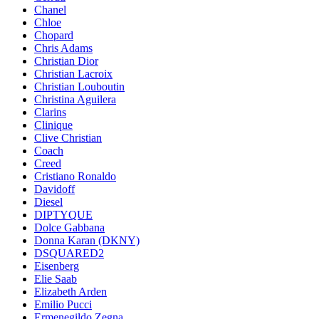
Chanel
Chloe
Chopard
Chris Adams
Christian Dior
Christian Lacroix
Christian Louboutin
Christina Aguilera
Clarins
Clinique
Clive Christian
Coach
Creed
Cristiano Ronaldo
Davidoff
Diesel
DIPTYQUE
Dolce Gabbana
Donna Karan (DKNY)
DSQUARED2
Eisenberg
Elie Saab
Elizabeth Arden
Emilio Pucci
Ermenegildo Zegna