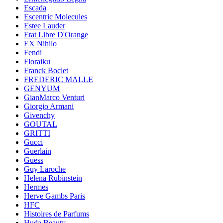
Escada
Escentric Molecules
Estee Lauder
Etat Libre D'Orange
EX Nihilo
Fendi
Floraiku
Franck Boclet
FREDERIC MALLE
GENYUM
GianMarco Venturi
Giorgio Armani
Givenchy
GOUTAL
GRITTI
Gucci
Guerlain
Guess
Guy Laroche
Helena Rubinstein
Hermes
Herve Gambs Paris
HFC
Histoires de Parfums
Huda Beauty