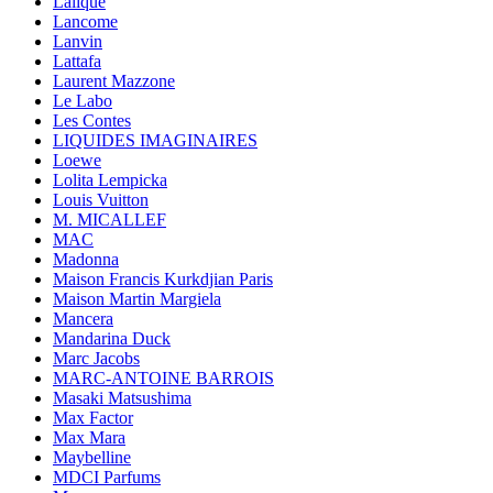
Lalique
Lancome
Lanvin
Lattafa
Laurent Mazzone
Le Labo
Les Contes
LIQUIDES IMAGINAIRES
Loewe
Lolita Lempicka
Louis Vuitton
M. MICALLEF
MAC
Madonna
Maison Francis Kurkdjian Paris
Maison Martin Margiela
Mancera
Mandarina Duck
Marc Jacobs
MARC-ANTOINE BARROIS
Masaki Matsushima
Max Factor
Max Mara
Maybelline
MDCI Parfums