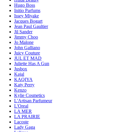
Hugo Boss
Initio Parfums
Issey Miyake
Jacques Bogart
Jean Paul Gaultier
Jil Sander
Jimmy Choo
Jo Malone
John Galliano
Juicy Couture
JUL ET MAD
Juliette Has A Gun
Jusbox
Kajal
KAQIYA
Katy Perry
Kenzo
Kylie Cosmetics
L'Artisan Parfumeur
L'Oreal
LA MER
LA PRAIRIE
Lacoste
Lady Gaga