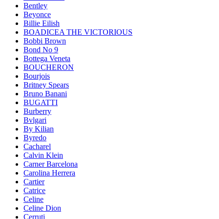
Bentley
Beyonce
Billie Eilish
BOADICEA THE VICTORIOUS
Bobbi Brown
Bond No 9
Bottega Veneta
BOUCHERON
Bourjois
Britney Spears
Bruno Banani
BUGATTI
Burberry
Bvlgari
By Kilian
Byredo
Cacharel
Calvin Klein
Carner Barcelona
Carolina Herrera
Cartier
Catrice
Celine
Celine Dion
Cerruti