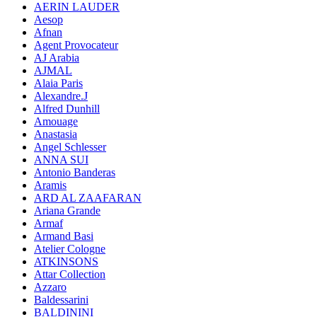
AERIN LAUDER
Aesop
Afnan
Agent Provocateur
AJ Arabia
AJMAL
Alaia Paris
Alexandre.J
Alfred Dunhill
Amouage
Anastasia
Angel Schlesser
ANNA SUI
Antonio Banderas
Aramis
ARD AL ZAAFARAN
Ariana Grande
Armaf
Armand Basi
Atelier Cologne
ATKINSONS
Attar Collection
Azzaro
Baldessarini
BALDININI