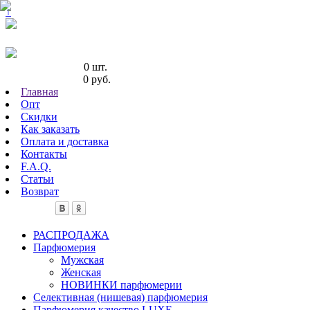
↑
Кол-во товаров:
0 шт.
Сумма товаров:
0 руб.
Главная
Опт
Скидки
Как заказать
Оплата и доставка
Контакты
F.A.Q.
Статьи
Возврат
РАСПРОДАЖА
Парфюмерия
Мужская
Женская
НОВИНКИ парфюмерии
Селективная (нишевая) парфюмерия
Парфюмерия качество LUXE