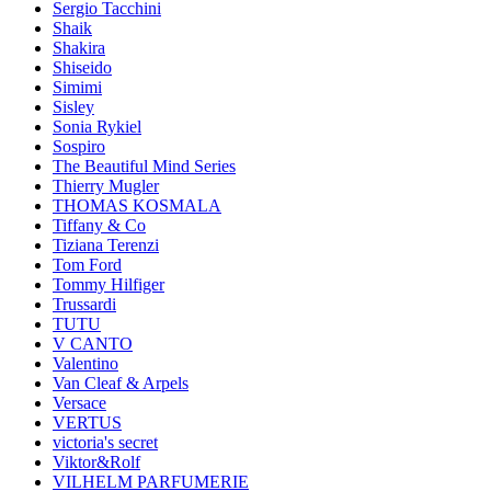
Sergio Tacchini
Shaik
Shakira
Shiseido
Simimi
Sisley
Sonia Rykiel
Sospiro
The Beautiful Mind Series
Thierry Mugler
THOMAS KOSMALA
Tiffany & Co
Tiziana Terenzi
Tom Ford
Tommy Hilfiger
Trussardi
TUTU
V CANTO
Valentino
Van Cleaf & Arpels
Versace
VERTUS
victoria's secret
Viktor&Rolf
VILHELM PARFUMERIE