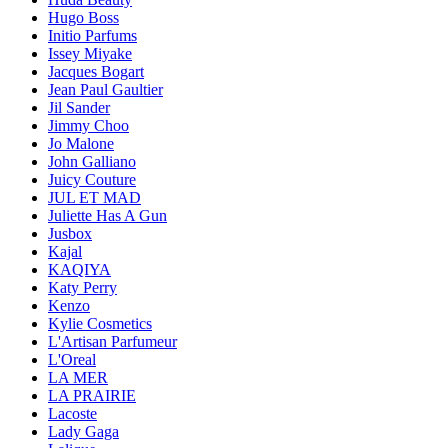
Hugo Boss
Initio Parfums
Issey Miyake
Jacques Bogart
Jean Paul Gaultier
Jil Sander
Jimmy Choo
Jo Malone
John Galliano
Juicy Couture
JUL ET MAD
Juliette Has A Gun
Jusbox
Kajal
KAQIYA
Katy Perry
Kenzo
Kylie Cosmetics
L'Artisan Parfumeur
L'Oreal
LA MER
LA PRAIRIE
Lacoste
Lady Gaga