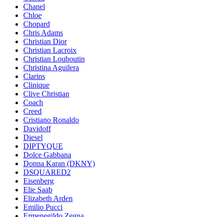
Chanel
Chloe
Chopard
Chris Adams
Christian Dior
Christian Lacroix
Christian Louboutin
Christina Aguilera
Clarins
Clinique
Clive Christian
Coach
Creed
Cristiano Ronaldo
Davidoff
Diesel
DIPTYQUE
Dolce Gabbana
Donna Karan (DKNY)
DSQUARED2
Eisenberg
Elie Saab
Elizabeth Arden
Emilio Pucci
Ermenegildo Zegna