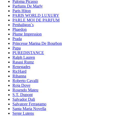
Paloma Picasso
Parfums De Marly
Paris Hiton
PARIS WORLD LUXURY
PARLE MOI DE PARFUM
Penhaligon`s
Phaedon
Plume Impression
Prada
Princesse Marina De Bourbon
Pupa
PUREDISTANCE
Ralph Lauren
Rasasi Rumz
Renegades
RicHard
Rihanna
Roberto Cavalli
Roja Dove
Rosendo Mateu
S.T. Dupont
Salvador Dali
Salvatore Ferragamo
Santa Maria Novella
Serge Lutens