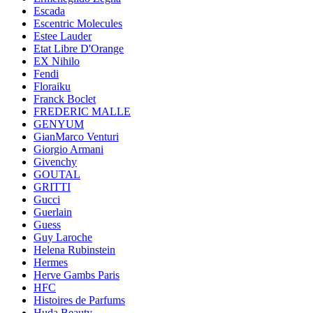
Escada
Escentric Molecules
Estee Lauder
Etat Libre D'Orange
EX Nihilo
Fendi
Floraiku
Franck Boclet
FREDERIC MALLE
GENYUM
GianMarco Venturi
Giorgio Armani
Givenchy
GOUTAL
GRITTI
Gucci
Guerlain
Guess
Guy Laroche
Helena Rubinstein
Hermes
Herve Gambs Paris
HFC
Histoires de Parfums
Huda Beauty