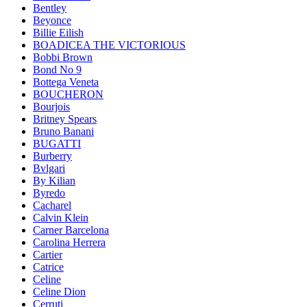
Bentley
Beyonce
Billie Eilish
BOADICEA THE VICTORIOUS
Bobbi Brown
Bond No 9
Bottega Veneta
BOUCHERON
Bourjois
Britney Spears
Bruno Banani
BUGATTI
Burberry
Bvlgari
By Kilian
Byredo
Cacharel
Calvin Klein
Carner Barcelona
Carolina Herrera
Cartier
Catrice
Celine
Celine Dion
Cerruti