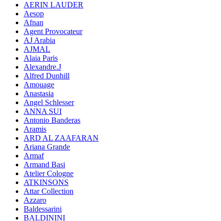
AERIN LAUDER
Aesop
Afnan
Agent Provocateur
AJ Arabia
AJMAL
Alaia Paris
Alexandre.J
Alfred Dunhill
Amouage
Anastasia
Angel Schlesser
ANNA SUI
Antonio Banderas
Aramis
ARD AL ZAAFARAN
Ariana Grande
Armaf
Armand Basi
Atelier Cologne
ATKINSONS
Attar Collection
Azzaro
Baldessarini
BALDININI