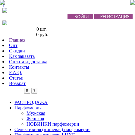
↑
Кол-во товаров:
0 шт.
Сумма товаров:
0 руб.
Главная
Опт
Скидки
Как заказать
Оплата и доставка
Контакты
F.A.Q.
Статьи
Возврат
РАСПРОДАЖА
Парфюмерия
Мужская
Женская
НОВИНКИ парфюмерии
Селективная (нишевая) парфюмерия
Парфюмерия качество LUXE