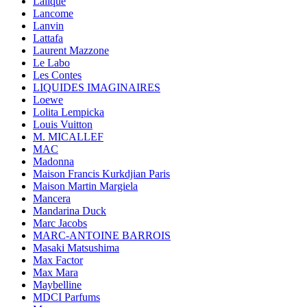
Lalique
Lancome
Lanvin
Lattafa
Laurent Mazzone
Le Labo
Les Contes
LIQUIDES IMAGINAIRES
Loewe
Lolita Lempicka
Louis Vuitton
M. MICALLEF
MAC
Madonna
Maison Francis Kurkdjian Paris
Maison Martin Margiela
Mancera
Mandarina Duck
Marc Jacobs
MARC-ANTOINE BARROIS
Masaki Matsushima
Max Factor
Max Mara
Maybelline
MDCI Parfums