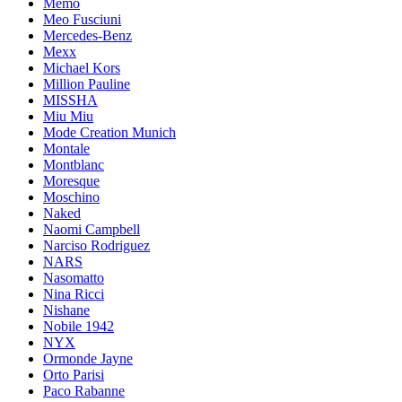
Memo
Meo Fusciuni
Mercedes-Benz
Mexx
Michael Kors
Million Pauline
MISSHA
Miu Miu
Mode Creation Munich
Montale
Montblanc
Moresque
Moschino
Naked
Naomi Campbell
Narciso Rodriguez
NARS
Nasomatto
Nina Ricci
Nishane
Nobile 1942
NYX
Ormonde Jayne
Orto Parisi
Paco Rabanne