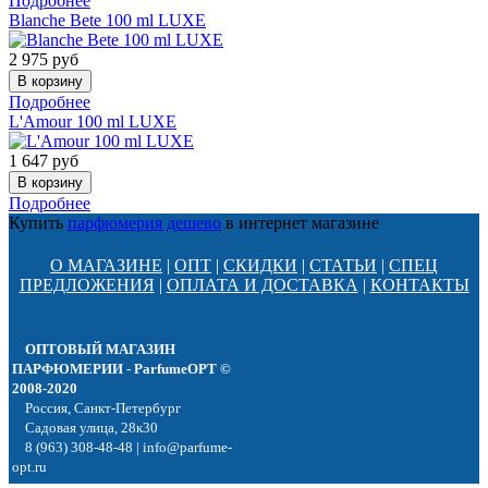
Подробнее
Blanche Bete 100 ml LUXE
2 975
руб
Подробнее
L'Amour 100 ml LUXE
1 647
руб
Подробнее
Купить
парфюмерия дешево
в интернет магазине
О МАГАЗИНЕ
|
ОПТ
|
СКИДКИ
|
СТАТЬИ
|
СПЕЦ
ПРЕДЛОЖЕНИЯ
|
ОПЛАТА И ДОСТАВКА
|
КОНТАКТЫ
ОПТОВЫЙ МАГАЗИН
ПАРФЮМЕРИИ - ParfumeOPT ©
2008-2020
Россия, Санкт-Петербург
Садовая улица, 28к30
8 (963) 308-48-48 | info@parfume-
opt.ru