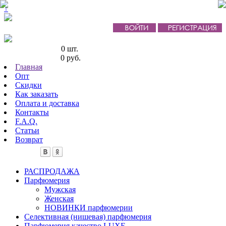
↑
Кол-во товаров:
0 шт.
Сумма товаров:
0 руб.
Главная
Опт
Скидки
Как заказать
Оплата и доставка
Контакты
F.A.Q.
Статьи
Возврат
РАСПРОДАЖА
Парфюмерия
Мужская
Женская
НОВИНКИ парфюмерии
Селективная (нишевая) парфюмерия
Парфюмерия качество LUXE