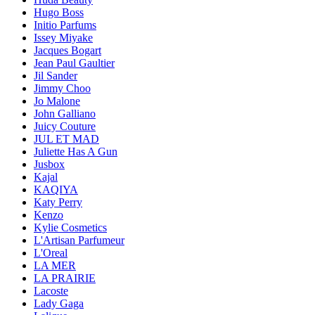
Hugo Boss
Initio Parfums
Issey Miyake
Jacques Bogart
Jean Paul Gaultier
Jil Sander
Jimmy Choo
Jo Malone
John Galliano
Juicy Couture
JUL ET MAD
Juliette Has A Gun
Jusbox
Kajal
KAQIYA
Katy Perry
Kenzo
Kylie Cosmetics
L'Artisan Parfumeur
L'Oreal
LA MER
LA PRAIRIE
Lacoste
Lady Gaga