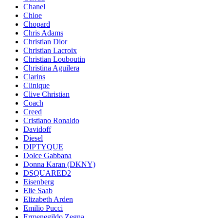
Chanel
Chloe
Chopard
Chris Adams
Christian Dior
Christian Lacroix
Christian Louboutin
Christina Aguilera
Clarins
Clinique
Clive Christian
Coach
Creed
Cristiano Ronaldo
Davidoff
Diesel
DIPTYQUE
Dolce Gabbana
Donna Karan (DKNY)
DSQUARED2
Eisenberg
Elie Saab
Elizabeth Arden
Emilio Pucci
Ermenegildo Zegna