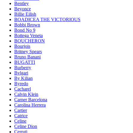
Bentley
Beyonce
Billie Eilish
BOADICEA THE VICTORIOUS
Bobbi Brown
Bond No 9
Bottega Veneta
BOUCHERON
Bourjois
Britney Spears
Bruno Banani
BUGATTI
Burberry
Bvlgari
By Kilian
Byredo
Cacharel
Calvin Klein
Carner Barcelona
Carolina Herrera
Cartier
Catrice
Celine
Celine Dion
Cerruti