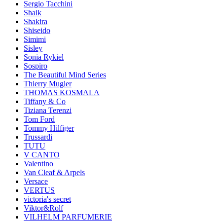
Sergio Tacchini
Shaik
Shakira
Shiseido
Simimi
Sisley
Sonia Rykiel
Sospiro
The Beautiful Mind Series
Thierry Mugler
THOMAS KOSMALA
Tiffany & Co
Tiziana Terenzi
Tom Ford
Tommy Hilfiger
Trussardi
TUTU
V CANTO
Valentino
Van Cleaf & Arpels
Versace
VERTUS
victoria's secret
Viktor&Rolf
VILHELM PARFUMERIE