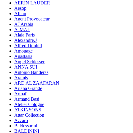
AERIN LAUDER
Aesop
Afnan
Agent Provocateur
AJ Arabia
AJMAL
Alaia Paris
Alexandre.J
Alfred Dunhill
Amouage
Anastasia
Angel Schlesser
ANNA SUI
Antonio Banderas
Aramis
ARD AL ZAAFARAN
Ariana Grande
Armaf
Armand Basi
Atelier Cologne
ATKINSONS
Attar Collection
Azzaro
Baldessarini
BALDININI