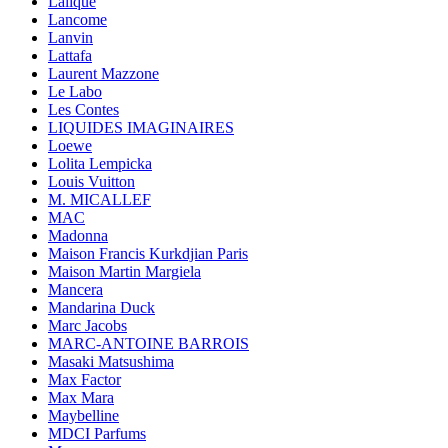
Lalique
Lancome
Lanvin
Lattafa
Laurent Mazzone
Le Labo
Les Contes
LIQUIDES IMAGINAIRES
Loewe
Lolita Lempicka
Louis Vuitton
M. MICALLEF
MAC
Madonna
Maison Francis Kurkdjian Paris
Maison Martin Margiela
Mancera
Mandarina Duck
Marc Jacobs
MARC-ANTOINE BARROIS
Masaki Matsushima
Max Factor
Max Mara
Maybelline
MDCI Parfums