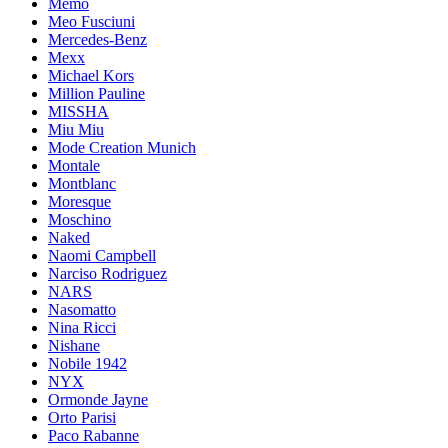
Memo
Meo Fusciuni
Mercedes-Benz
Mexx
Michael Kors
Million Pauline
MISSHA
Miu Miu
Mode Creation Munich
Montale
Montblanc
Moresque
Moschino
Naked
Naomi Campbell
Narciso Rodriguez
NARS
Nasomatto
Nina Ricci
Nishane
Nobile 1942
NYX
Ormonde Jayne
Orto Parisi
Paco Rabanne