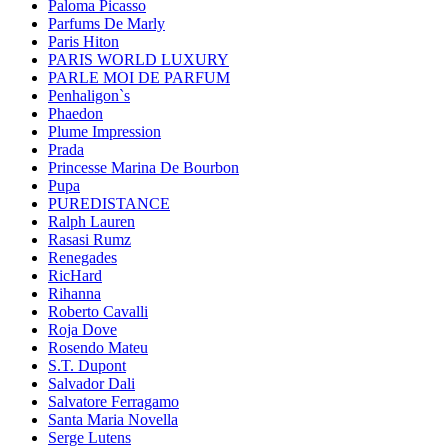
Paloma Picasso
Parfums De Marly
Paris Hiton
PARIS WORLD LUXURY
PARLE MOI DE PARFUM
Penhaligon`s
Phaedon
Plume Impression
Prada
Princesse Marina De Bourbon
Pupa
PUREDISTANCE
Ralph Lauren
Rasasi Rumz
Renegades
RicHard
Rihanna
Roberto Cavalli
Roja Dove
Rosendo Mateu
S.T. Dupont
Salvador Dali
Salvatore Ferragamo
Santa Maria Novella
Serge Lutens