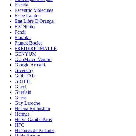
Escada
Escentric Molecules
Estee Lauder
Etat Libre D'Orange
EX Nihilo
Fendi
Floraiku
Franck Boclet
FREDERIC MALLE
GENYUM
GianMarco Venturi
Giorgio Armani
Givenchy
GOUTAL
GRITTI
Gucci
Guerlain
Guess
Guy Laroche
Helena Rubinstein
Hermes
Herve Gambs Paris
HFC
Histoires de Parfums
Huda Beauty